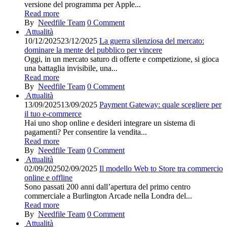
versione del programma per Apple...
Read more
By
Needfile Team
0
Comment
Attualità
10/12/2025
23/12/2025
La guerra silenziosa del mercato:
dominare la mente del pubblico per vincere
Oggi, in un mercato saturo di offerte e competizione, si gioca
una battaglia invisibile, una...
Read more
By
Needfile Team
0
Comment
Attualità
13/09/2025
13/09/2025
Payment Gateway: quale scegliere per
il tuo e-commerce
Hai uno shop online e desideri integrare un sistema di
pagamenti? Per consentire la vendita...
Read more
By
Needfile Team
0
Comment
Attualità
02/09/2025
02/09/2025
Il modello Web to Store tra commercio
online e offline
Sono passati 200 anni dall’apertura del primo centro
commerciale a Burlington Arcade nella Londra del...
Read more
By
Needfile Team
0
Comment
Attualità