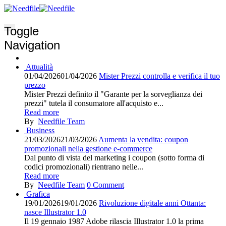
Toggle
Navigation
Attualità
01/04/2026
01/04/2026
Mister Prezzi controlla e verifica il tuo
prezzo
Mister Prezzi definito il "Garante per la sorveglianza dei
prezzi" tutela il consumatore all'acquisto e...
Read more
By
Needfile Team
Business
21/03/2026
21/03/2026
Aumenta la vendita: coupon
promozionali nella gestione e-commerce
Dal punto di vista del marketing i coupon (sotto forma di
codici promozionali) rientrano nelle...
Read more
By
Needfile Team
0
Comment
Grafica
19/01/2026
19/01/2026
Rivoluzione digitale anni Ottanta:
nasce Illustrator 1.0
Il 19 gennaio 1987 Adobe rilascia Illustrator 1.0 la prima