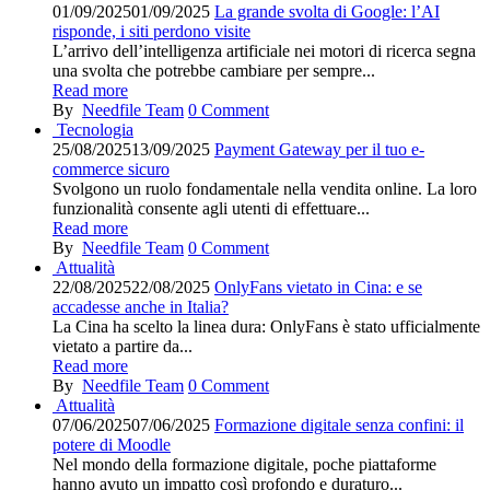
01/09/2025
01/09/2025
La grande svolta di Google: l’AI
risponde, i siti perdono visite
L’arrivo dell’intelligenza artificiale nei motori di ricerca segna
una svolta che potrebbe cambiare per sempre...
Read more
By
Needfile Team
0
Comment
Tecnologia
25/08/2025
13/09/2025
Payment Gateway per il tuo e-
commerce sicuro
Svolgono un ruolo fondamentale nella vendita online. La loro
funzionalità consente agli utenti di effettuare...
Read more
By
Needfile Team
0
Comment
Attualità
22/08/2025
22/08/2025
OnlyFans vietato in Cina: e se
accadesse anche in Italia?
La Cina ha scelto la linea dura: OnlyFans è stato ufficialmente
vietato a partire da...
Read more
By
Needfile Team
0
Comment
Attualità
07/06/2025
07/06/2025
Formazione digitale senza confini: il
potere di Moodle
Nel mondo della formazione digitale, poche piattaforme
hanno avuto un impatto così profondo e duraturo...