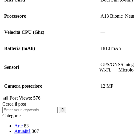
Processore
A13 Bionic Neura
Velocità CPU (Ghz)
—
Batteria (mAh)
1810 mAh
GPS/GNSS integrat
Sensori
Wi‑Fi, Microloca
Camera posteriore
12 MP
Post Views:
576
Cerca il post
Categorie
Arte
83
Attualità
307