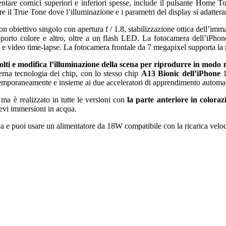
tare cornici superiori e inferiori spesse, include il pulsante Home To
re il True Tone dove l’illuminazione e i parametri del display si adatter
n obiettivo singolo con apertura f / 1.8, stabilizzazione ottica dell’imma
orto colore e altro, oltre a un flash LED. La fotocamera dell’iPho
 e video time-lapse. La fotocamera frontale da 7 megapixel supporta la m
 e modifica l’illuminazione della scena per riprodurre in modo meno 
rna tecnologia dei chip, con lo stesso chip
A13 Bionic dell’iPhone
1
emporaneamente e insieme ai due acceleratori di apprendimento automatic
ma è realizzato in tutte le versioni con
la parte anteriore in colora
brevi immersioni in acqua.
e puoi usare un alimentatore da 18W compatibile con la ricarica veloce 