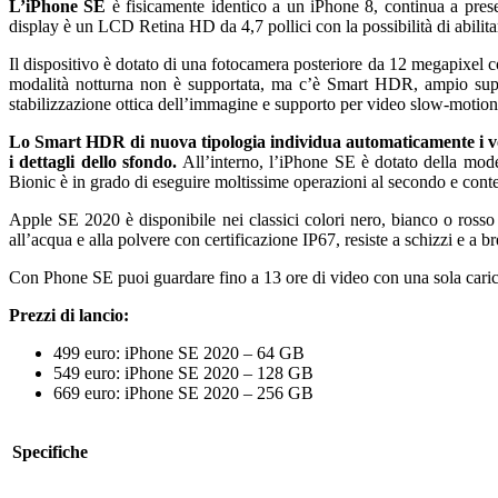
L’iPhone SE
è fisicamente identico a un iPhone 8, continua a presen
display è un LCD Retina HD da 4,7 pollici con la possibilità di abilita
Il dispositivo è dotato di una fotocamera posteriore da 12 megapixel co
modalità notturna non è supportata, ma c’è Smart HDR, ampio supp
stabilizzazione ottica dell’immagine e supporto per video slow-motion
Lo Smart HDR di nuova tipologia individua automaticamente i volti
i dettagli dello sfondo.
All’interno, l’iPhone SE è dotato della mode
Bionic è in grado di eseguire moltissime operazioni al secondo e cont
Apple SE 2020 è disponibile nei classici colori nero, bianco o rosso 
all’acqua e alla polvere con certificazione IP67, resiste a schizzi e a 
Con Phone SE puoi guardare fino a 13 ore di video con una sola carica 
Prezzi di lancio:
499 euro: iPhone SE 2020 – 64 GB
549 euro: iPhone SE 2020 – 128 GB
669 euro: iPhone SE 2020 – 256 GB
Specifiche