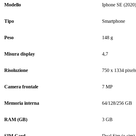
Modello
Iphone SE (2020
Tipo
Smartphone
Peso
148 g
Misura display
4,7
Risoluzione
750 x 1334 pixel
Camera frontale
7 MP
Memoria interna
64/128/256 GB
RAM (GB)
3 GB
SIM Card
Dual Sim (e-sim)