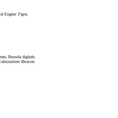
l Engine 3°gen.
o, Bussola digitale,
liz­zazione iBeacon