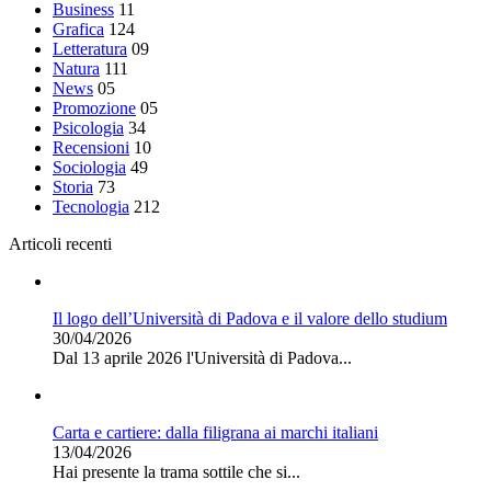
Business
11
Grafica
124
Letteratura
09
Natura
111
News
05
Promozione
05
Psicologia
34
Recensioni
10
Sociologia
49
Storia
73
Tecnologia
212
Articoli recenti
Il logo dell’Università di Padova e il valore dello studium
30/04/2026
Dal 13 aprile 2026 l'Università di Padova...
Carta e cartiere: dalla filigrana ai marchi italiani
13/04/2026
Hai presente la trama sottile che si...