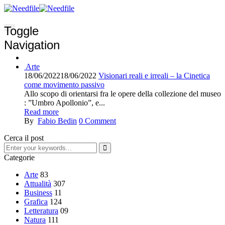
Toggle
Navigation
Arte
18/06/2022
18/06/2022
Visionari reali e irreali – la Cinetica
come movimento passivo
Allo scopo di orientarsi fra le opere della collezione del museo
: ”Umbro Apollonio”, e...
Read more
By
Fabio Bedin
0
Comment
Cerca il post
Categorie
Arte
83
Attualità
307
Business
11
Grafica
124
Letteratura
09
Natura
111