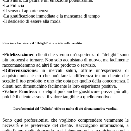
•La Paura. La paura è un’emozione potentissima.
•La Fiducia
•Il senso di appartenenza.
•La gratificazione immediata e la mancanza di tempo
•Il desiderio di essere alla moda
Riuscire a far vivere il “Delight” è cruciale nella vendita
•Fidelizzazione:
i clienti che vivono un’esperienza di “delight” sono
più propensi a tornare. Non solo acquistano di nuovo, ma facilmente
raccomanderanno ad altri il tuo prodotto o servizio.
•Differenziazione:
in mercati saturi, offrire un’esperienza di
acquisto unica è ciò che può fare la differenza tra un cliente che
sceglie il tuo prodotto e uno che opta per quello della concorrenza. I
clienti non dimentichino facilmente la loro esperienza positiva.
•Valore Emotivo:
il delight può anche giustificare prezzi più alti,
poiché il cliente associa il valore tangibile a quello emotivo.
I professionisti del “Delight” offrono molto di più di una semplice vendita.
Sono quei professionisti che vogliono comprendere veramente le
necessità e le preferenze del cliente. Raccolgono informazioni, a
volte fanno molte domande, o si integrano nella tua visione e nella