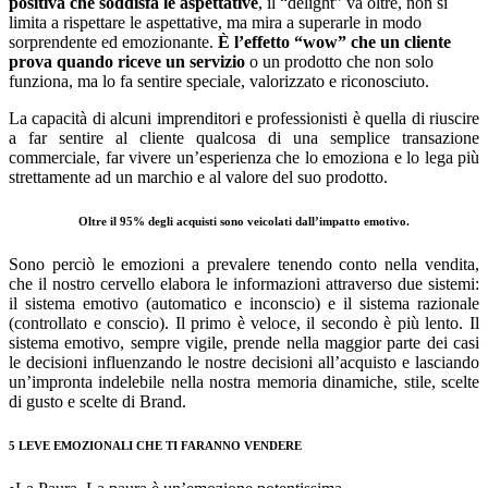
positiva che soddisfa le aspettative
, il “delight” va oltre, non si
limita a rispettare le aspettative, ma mira a superarle in modo
sorprendente ed emozionante.
È l’effetto “wow”
che un cliente
prova quando riceve un servizio
o un prodotto che non solo
funziona, ma lo fa sentire speciale, valorizzato e riconosciuto.
La capacità di alcuni imprenditori e professionisti è quella di riuscire
a far sentire al cliente qualcosa di una semplice transazione
commerciale, far vivere un’esperienza che lo emoziona e lo lega più
strettamente ad un marchio e al valore del suo prodotto.
Oltre il 95% degli acquisti sono veicolati dall’impatto emotivo.
Sono perciò le emozioni a prevalere tenendo conto nella vendita,
che il nostro cervello elabora le informazioni attraverso due sistemi:
il sistema emotivo (automatico e inconscio) e il sistema razionale
(controllato e conscio). Il primo è veloce, il secondo è più lento. Il
sistema emotivo, sempre vigile, prende nella maggior parte dei casi
le decisioni influenzando le nostre decisioni all’acquisto e lasciando
un’impronta indelebile nella nostra memoria dinamiche, stile, scelte
di gusto e scelte di Brand.
5 LEVE EMOZIONALI CHE TI FARANNO VENDERE