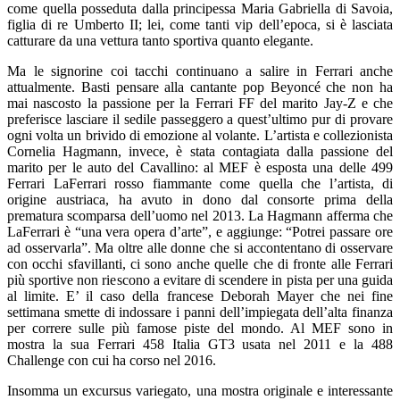
come quella posseduta dalla principessa Maria Gabriella di Savoia,
figlia di re Umberto II; lei, come tanti vip dell’epoca, si è lasciata
catturare da una vettura tanto sportiva quanto elegante.
Ma le signorine coi tacchi continuano a salire in Ferrari anche
attualmente. Basti pensare alla cantante pop Beyoncé che non ha
mai nascosto la passione per la Ferrari FF del marito Jay-Z e che
preferisce lasciare il sedile passeggero a quest’ultimo pur di provare
ogni volta un brivido di emozione al volante. L’artista e collezionista
Cornelia Hagmann, invece, è stata contagiata dalla passione del
marito per le auto del Cavallino: al MEF è esposta una delle 499
Ferrari LaFerrari rosso fiammante come quella che l’artista, di
origine austriaca, ha avuto in dono dal consorte prima della
prematura scomparsa dell’uomo nel 2013. La Hagmann afferma che
LaFerrari è “una vera opera d’arte”, e aggiunge: “Potrei passare ore
ad osservarla”. Ma oltre alle donne che si accontentano di osservare
con occhi sfavillanti, ci sono anche quelle che di fronte alle Ferrari
più sportive non riescono a evitare di scendere in pista per una guida
al limite. E’ il caso della francese Deborah Mayer che nei fine
settimana smette di indossare i panni dell’impiegata dell’alta finanza
per correre sulle più famose piste del mondo. Al MEF sono in
mostra la sua Ferrari 458 Italia GT3 usata nel 2011 e la 488
Challenge con cui ha corso nel 2016.
Insomma un excursus variegato, una mostra originale e interessante