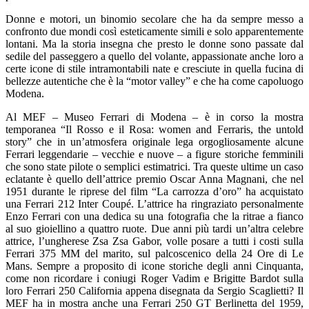
Donne e motori, un binomio secolare che ha da sempre messo a
confronto due mondi così esteticamente simili e solo apparentemente
lontani. Ma la storia insegna che presto le donne sono passate dal
sedile del passeggero a quello del volante, appassionate anche loro a
certe icone di stile intramontabili nate e cresciute in quella fucina di
bellezze autentiche che è la “motor valley” e che ha come capoluogo
Modena.
Al MEF – Museo Ferrari di Modena – è in corso la mostra
temporanea “Il Rosso e il Rosa: women and Ferraris, the untold
story” che in un’atmosfera originale lega orgogliosamente alcune
Ferrari leggendarie – vecchie e nuove – a figure storiche femminili
che sono state pilote o semplici estimatrici. Tra queste ultime un caso
eclatante è quello dell’attrice premio Oscar Anna Magnani, che nel
1951 durante le riprese del film “La carrozza d’oro” ha acquistato
una Ferrari 212 Inter Coupé. L’attrice ha ringraziato personalmente
Enzo Ferrari con una dedica su una fotografia che la ritrae a fianco
al suo gioiellino a quattro ruote. Due anni più tardi un’altra celebre
attrice, l’ungherese Zsa Zsa Gabor, volle posare a tutti i costi sulla
Ferrari 375 MM del marito, sul palcoscenico della 24 Ore di Le
Mans. Sempre a proposito di icone storiche degli anni Cinquanta,
come non ricordare i coniugi Roger Vadim e Brigitte Bardot sulla
loro Ferrari 250 California appena disegnata da Sergio Scaglietti? Il
MEF ha in mostra anche una Ferrari 250 GT Berlinetta del 1959,