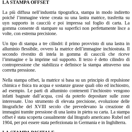
LA STAMPA OFFSET
La più diffusa nell’industria tipografica, stampa in modo indiretto
poiché l’immagine viene creata su una lastra matrice, trasferita su
uyn supporto in caucciù e poi impressa sul foglio di carta. La
gomma consente di stampare su superfici non perfettamente lisce a
volte, con estrema precisione.
Un tipo di stampa a tre cilindri: il primo provvisto di una lastra in
alluminio flessibile, ovvero la matrice dell’immagine inchiostrata. Il
secondo rivestito di intela in gomma di caucciù che riceve
l’immagine e la imprime sul supporto. Il terzo è detto cilindro di
contropressione che stabilizza e definisce la stampa attraverso una
corretta pressione.
Nella stampa offset, la matrice si basa su un principio di repulsione
chimica e fisica tra acqua e sostanze grasse quali olio ed inchiostro,
ad esempio. Le parti di alluminio contenenti l’inchiostro vengono
infatti bagnate dall’acqua, così da poterlo depositare sulle zone
interessate. Uno strumento di elevata precisione, evoluzione delle
litografiche del XVIII secolo che prevedevano la creazione di
immagini tramite pressione di una lastra in pietra su carta. La stampa
offset è stata scoperta casualmente dal litografo americano Rubel nel
1904, per poi essere stata perfezionata in Germania e in Inghilterra.