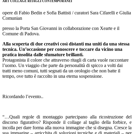
ART COLLAGE RITAGLI CONTEMPORANEI
opere di Fabio Bedin e Sofia Battisti / curatori Sara Cifarelli e Giulia
Comunian
presso la Porta San Giovanni in collaborazione con Xearte e il
Comune di Padova.
Alla scoperta di due creativi così distanti ma uniti da una stessa
tecnica. Un’occasione per conoscere e toccare da vicino una
pratica insolita dalle sfumature brillanti.
Protagonista il colore che attraverso ritagli di carta vuole raccontare
l’uomo. Un viaggio che parte da personalità di spicco a volti dai
tratti meno comuni, tutti segnati da un orologio che non batte il
tempo, ove tutto è raccolto in una eterna sospensione.
Ricordando l’evento..
“…Quali regole di montaggio partecipano alla ricostruzione del
discorso figurativo? Risponde il collage al taglio della forbice, e
incolla per dare forma alla nuova immagine che si disegna. Cresce la
sua immagine – arricchita di soluzioni tecniche e di materiali – per