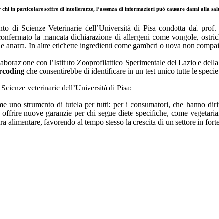
 chi in particolare soffre di intolleranze, l’assenza di informazioni può causare danni alla sal
to di Scienze Veterinarie dell’Università di Pisa condotta dal pro
onfermato la mancata dichiarazione di allergeni come vongole, ostric
e anatra. In altre etichette ingredienti come gamberi o uova non compai
ollaborazione con l’Istituto Zooprofilattico Sperimentale del Lazio e de
arcoding
che consentirebbe di identificare in un test unico tutte le speci
Scienze veterinarie dell’Università di Pisa:
me uno strumento di tutela per tutti: per i consumatori, che hanno diri
e a offrire nuove garanzie per chi segue diete specifiche, come vegetari
iera alimentare, favorendo al tempo stesso la crescita di un settore in fo