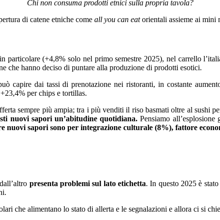
Chi non consuma prodotti etnici sulla propria tavola?
pertura di catene etniche come
all you can eat
orientali assieme ai mini m
in particolare (+4,8% solo nel primo semestre 2025), nel carrello l’i
e che hanno deciso di puntare alla produzione di prodotti esotici.
i può capire dai tassi di prenotazione nei ristoranti, in costante a
+23,4% per chips e tortillas.
erta sempre più ampia; tra i più venditi il riso basmati oltre al sushi p
esti nuovi sapori un’abitudine quotidiana.
Pensiamo all’esplosione g
re nuovi sapori sono per integrazione culturale (8%), fattore econ
all’altro
presenta problemi sul lato etichetta
. In questo 2025 è stato
ni.
ari che alimentano lo stato di allerta e le segnalazioni e allora ci si chi