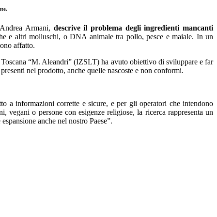
ute.
f. Andrea Armani,
descrive il problema degli ingredienti mancanti
he e altri molluschi, o DNA animale tra pollo, pesce e maiale. In un
ono affatto.
lla Toscana “M. Aleandri” (IZSLT) ha avuto obiettivo di sviluppare e far
e presenti nel prodotto, anche quelle nascoste e non conformi.
tto a informazioni corrette e sicure, e per gli operatori che intendono
ani, vegani o persone con esigenze religiose, la ricerca rappresenta un
rte espansione anche nel nostro Paese”.