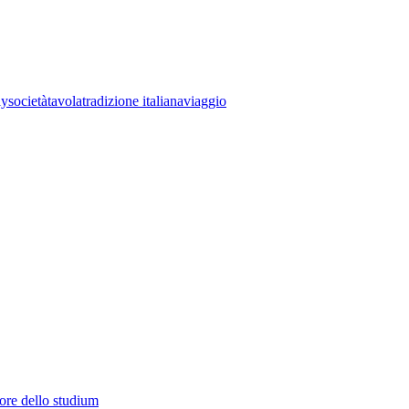
ly
società
tavola
tradizione italiana
viaggio
lore dello studium