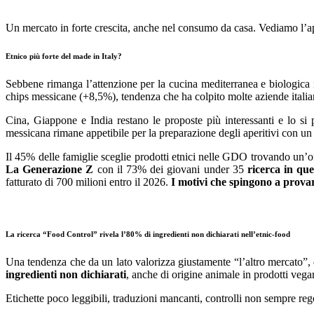
Un mercato in forte crescita, anche nel consumo da casa. Vediamo l’a
Etnico più forte del made in Italy?
Sebbene rimanga l’attenzione per la cucina mediterranea e biologica 
chips messicane (+8,5%), tendenza che ha colpito molte aziende italian
Cina, Giappone e India restano le proposte più interessanti e lo s
messicana rimane appetibile per la preparazione degli aperitivi con un 
Il 45% delle famiglie sceglie prodotti etnici nelle GDO trovando un’off
La Generazione Z
con il 73% dei giovani under 35
ricerca in qu
fatturato di 700 milioni entro il 2026.
I motivi che spingono a prova
La ricerca “Food Control” rivela l’80% di ingredienti non dichiarati nell’etnic-food
Una tendenza che da un lato valorizza giustamente “l’altro mercato”, d
ingredienti non dichiarati
, anche di origine animale in prodotti vega
Etichette poco leggibili, traduzioni mancanti, controlli non sempre regol