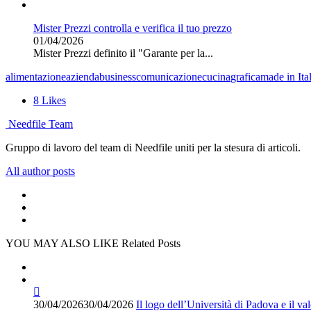
Mister Prezzi controlla e verifica il tuo prezzo
01/04/2026
Mister Prezzi definito il "Garante per la...
alimentazione
azienda
business
comunicazione
cucina
grafica
made in Ita
8
Likes
Needfile Team
Gruppo di lavoro del team di Needfile uniti per la stesura di articoli.
All author posts
YOU MAY ALSO LIKE
Related Posts
30/04/2026
30/04/2026
Il logo dell’Università di Padova e il va