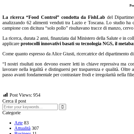
Per
La ricerca “Food Control” condotta da FishLab
del Dipartimen
analizzando 62 alimenti venduti tra Lazio e Toscana. Lo studio ha c
campione con dicitura “solo pollo” risultavano tracce di manzo, cervo 
La ricerca, durata 2 anni, finanziata dal Ministero della Salute e in c
applicare
protocolli innovativi basati su tecnologia NGS, il metab
Come quanto espresso da Alice Giusti, ricercatrice del dipartimento di 
“I nostri risultati non devono essere letti in chiave repressiva ma co
lavorare nella legalità e distinguersi per trasparenza e qualità. Oltr
passo avanti fondamentale per contrastare frodi e irregolarità nella fil
Post Views:
954
Cerca il post
Categorie
Arte
83
Attualità
307
Business
11