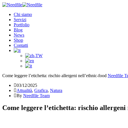
Chi siamo
Servizi
Portfolio
Blog
News
Shop
Contatti
Come leggere l’etichetta: rischio allergeni nell’ethnic-food
Needfile 
03/12/2025
Attualità
,
Grafica
,
Natura
By
Needfile Team
Come leggere l’etichetta: rischio allergeni 