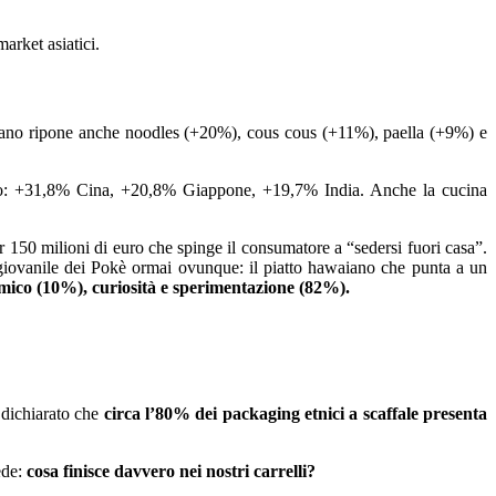
arket asiatici.
taliano ripone anche noodles (+20%), cous cous (+11%), paella (+9%) e
umento: +31,8% Cina, +20,8% Giappone, +19,7% India. Anche la cucina
er 150 milioni di euro che spinge il consumatore a “sedersi fuori casa”.
iovanile dei Pokè ormai ovunque: il piatto hawaiano che punta a un
omico (10%), curiosità e sperimentazione (82%).
 dichiarato che
circa l’80% dei packaging etnici a scaffale presenta
ede:
cosa finisce davvero nei nostri carrelli?