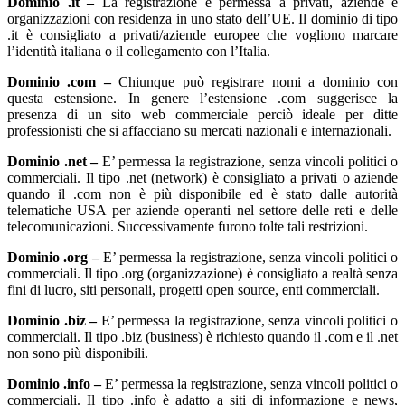
Dominio .it –
La registrazione è permessa a privati, aziende e
organizzazioni con residenza in uno stato dell’UE. Il dominio di tipo
.it è consigliato a privati/aziende europee che vogliono marcare
l’identità italiana o il collegamento con l’Italia.
Dominio .com –
Chiunque può registrare nomi a dominio con
questa estensione. In genere l’estensione .com suggerisce la
presenza di un sito web commerciale perciò ideale per ditte
professionisti che si affacciano su mercati nazionali e internazionali.
Dominio .net –
E’ permessa la registrazione, senza vincoli politici o
commerciali. Il tipo .net (network) è consigliato a privati o aziende
quando il .com non è più disponibile ed è stato dalle autorità
telematiche USA per aziende operanti nel settore delle reti e delle
telecomunicazioni. Successivamente furono tolte tali restrizioni.
Dominio .org –
E’ permessa la registrazione, senza vincoli politici o
commerciali. Il tipo .org (organizzazione) è consigliato a realtà senza
fini di lucro, siti personali, progetti open source, enti commerciali.
Dominio .biz –
E’ permessa la registrazione, senza vincoli politici o
commerciali. Il tipo .biz (business) è richiesto quando il .com e il .net
non sono più disponibili.
Dominio .info –
E’ permessa la registrazione, senza vincoli politici o
commerciali. Il tipo .info è adatto a siti di informazione e news,