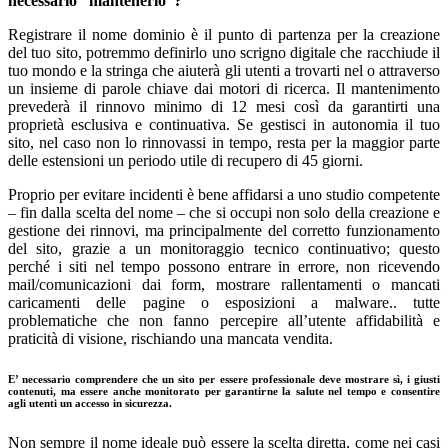
necessario “mantenerlo”?
Registrare il nome dominio è il punto di partenza per la creazione
del tuo sito, potremmo definirlo uno scrigno digitale che racchiude il
tuo mondo e la stringa che aiuterà gli utenti a trovarti nel o attraverso
un insieme di parole chiave dai motori di ricerca. Il mantenimento
prevederà il rinnovo minimo di 12 mesi così da garantirti una
proprietà esclusiva e continuativa. Se gestisci in autonomia il tuo
sito, nel caso non lo rinnovassi in tempo, resta per la maggior parte
delle estensioni un periodo utile di recupero di 45 giorni.
Proprio per evitare incidenti è bene affidarsi a uno studio competente
– fin dalla scelta del nome – che si occupi non solo della creazione e
gestione dei rinnovi, ma principalmente del corretto funzionamento
del sito, grazie a un monitoraggio tecnico continuativo; questo
perché i siti nel tempo possono entrare in errore, non ricevendo
mail/comunicazioni dai form, mostrare rallentamenti o mancati
caricamenti delle pagine o esposizioni a malware.. tutte
problematiche che non fanno percepire all’utente affidabilità e
praticità di visione, rischiando una mancata vendita.
E’ necessario comprendere che un sito per essere professionale deve mostrare sì, i giusti
contenuti, ma essere anche monitorato per garantirne la salute nel tempo e consentire
agli utenti un accesso in sicurezza.
Non sempre il nome ideale può essere la scelta diretta, come nei casi