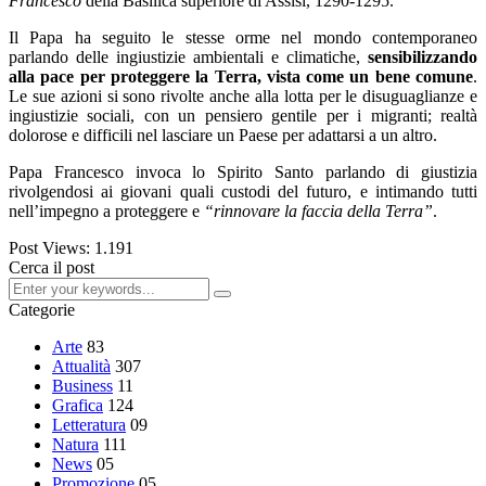
Francesco
della Basilica superiore di Assisi, 1290-1295.
Il Papa ha seguito le stesse orme nel mondo contemporaneo
parlando delle ingiustizie ambientali e climatiche,
sensibilizzando
alla pace per proteggere la Terra, vista come un bene comune
.
Le sue azioni si sono rivolte anche alla lotta per le disuguaglianze e
ingiustizie sociali, con un pensiero gentile per i migranti; realtà
dolorose e difficili nel lasciare un Paese per adattarsi a un altro.
Papa Francesco invoca lo Spirito Santo parlando di giustizia
rivolgendosi ai giovani quali custodi del futuro, e intimando tutti
nell’impegno a proteggere e
“rinnovare la faccia della Terra”
.
Post Views:
1.191
Cerca il post
Categorie
Arte
83
Attualità
307
Business
11
Grafica
124
Letteratura
09
Natura
111
News
05
Promozione
05