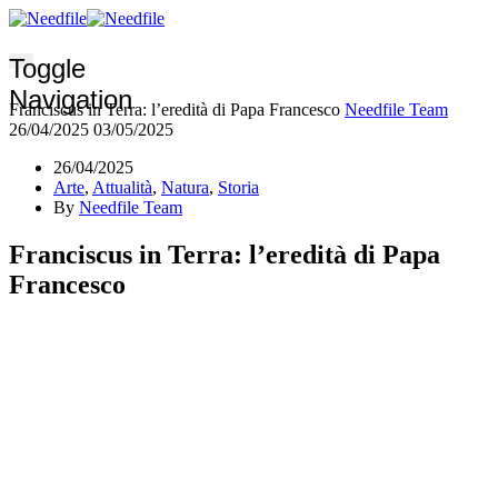
Toggle
Navigation
Franciscus in Terra: l’eredità di Papa Francesco
Needfile Team
26/04/2025
03/05/2025
26/04/2025
Arte
,
Attualità
,
Natura
,
Storia
By
Needfile Team
Franciscus in Terra: l’eredità di Papa
Francesco