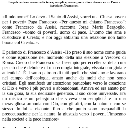
Il sepolcro deve essere nella terra; semplice, senza particolare decoro e con l’unica
iscrizione
Franciscus
.
«Il mio nome? Lo devo al Santo di Assisi, vorrei una Chiesa povera
per i poveri» Papa Francesco «Per questo mi chiamo Francesco”:
come Francesco da Assisi, racconta Jorge Mario Bergoglio.
Francesco «uomo di povertà, uomo di pace. L’uomo che ama e
custodisce il Creato; e noi oggi abbiamo una relazione non tanto
buona col Creato..».
E parlando di Francesco d’Assisi «Ho preso il suo nome come guida
e come ispirazione nel momento della mia elezione a Vescovo di
Roma. Credo che Francesco sia l’esempio per eccellenza della cura
per ciò che è debole e di una ecologia integrale, vissuta con gioia e
autenticità. È il santo patrono di tutti quelli che studiano e lavorano
nel campo dell’ecologia, amato anche da molti che non sono
cristiani. Egli manifestò un’attenzione particolare verso la creazione
di Dio e verso i più poveri e abbandonati. Amava ed era amato per
la sua gioia, la sua dedizione generosa, il suo cuore universale. Era
un mistico e un pellegrino che viveva con semplicità e in una
meravigliosa armonia con Dio, con gli altri, con la natura e con se
stesso. In lui si riscontra fino a che punto sono inseparabili la
preoccupazione per la natura, la giustizia verso i poveri, l’impegno
nella società e la pace interiore».