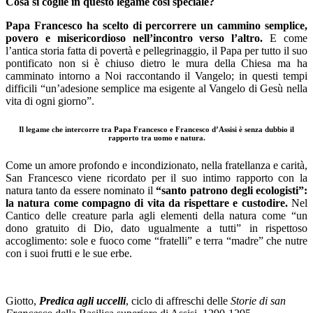
Cosa si coglie in questo legame così speciale?
Papa Francesco ha scelto di percorrere un cammino semplice,
povero e misericordioso nell’incontro verso l’altro.
E come
l’antica storia fatta di povertà e pellegrinaggio, il Papa per tutto il suo
pontificato non si è chiuso dietro le mura della Chiesa ma ha
camminato intorno a Noi raccontando il Vangelo; in questi tempi
difficili “un’adesione semplice ma esigente al Vangelo di Gesù nella
vita di ogni giorno”.
Il legame che intercorre tra Papa Francesco e Francesco d’Assisi è senza dubbio il
rapporto tra uomo e natura.
Come un amore profondo e incondizionato, nella fratellanza e carità,
San Francesco viene ricordato per il suo intimo rapporto con la
natura tanto da essere nominato il
“santo patrono degli ecologisti”:
la natura come compagno di vita da rispettare e custodire.
Nel
Cantico delle creature parla agli elementi della natura come “un
dono gratuito di Dio, dato ugualmente a tutti” in rispettoso
accoglimento: sole e fuoco come “fratelli” e terra “madre” che nutre
con i suoi frutti e le sue erbe.
Giotto,
Predica agli uccelli
, ciclo di affreschi delle
Storie di san