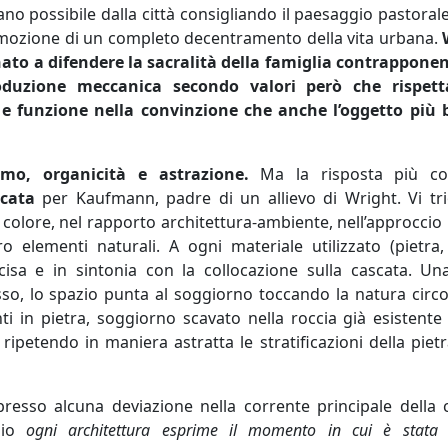
tano possibile dalla città consigliando il paesaggio pastora
omozione di un completo decentramento della vita urbana.
nato a difendere la sacralità della famiglia contrappone
oduzione meccanica secondo valori però che rispett
ma e funzione nella convinzione che anche l’oggetto più
smo, organicità e astrazione.
Ma la risposta più co
scata
per Kaufmann, padre di un allievo di Wright. Vi tri
 colore, nel rapporto architettura-ambiente, nell’approcci
o elementi naturali. A ogni materiale utilizzato (pietra,
sa e in sintonia con la collocazione sulla cascata. Una
gresso, lo spazio punta al soggiorno toccando la natura circ
enti in pietra, soggiorno scavato nella roccia già esistente
ipetendo in maniera astratta le stratificazioni della pietr
esso alcuna deviazione nella corrente principale della 
nio
ogni architettura esprime il momento in cui è stata 