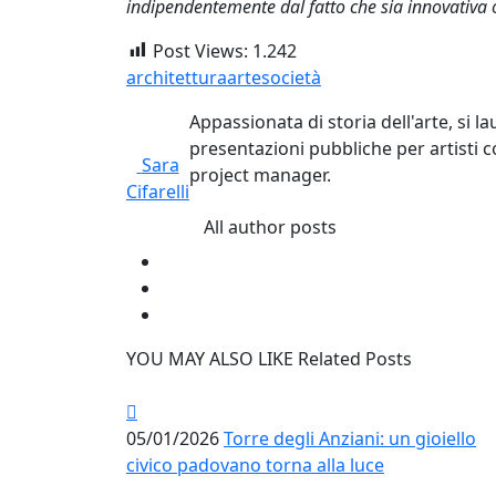
indipendentemente dal fatto che sia innovativa 
Post Views:
1.242
architettura
arte
società
Appassionata di storia dell'arte, si 
presentazioni pubbliche per artisti c
Sara
project manager.
Cifarelli
All author posts
YOU MAY ALSO LIKE
Related Posts
05/01/2026
Torre degli Anziani: un gioiello
civico padovano torna alla luce