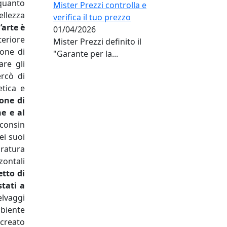
 quanto
Mister Prezzi controlla e
ellezza
verifica il tuo prezzo
l’arte è
01/04/2026
teriore
Mister Prezzi definito il
ione di
"Garante per la...
are gli
ercò di
etica e
ione di
e e al
sconsin
ei suoi
uratura
zontali
etto di
stati a
elvaggi
biente
creato