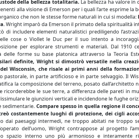
tode della bellezza totalitaria.
La bellezza ha valore in
tenenti alla visione di Emerson per i quali l’arte esprime la b
organico che non le stesse forme naturali in cui si modella:
ra
. Wright imparò da Emerson il primato della spiritualità in
ò di includere elementi naturalistici prediligendo l’astraz
lle cose o Viollet le Duc per il suo intento a incoraggi
posizione per esplorare strumenti e materiali. Dal 1910 c
ità delle forme su base platonica attraverso la Teoria Est
lari definite, Wright si dimostrò versatile nella creaz
el Wisconsin, che risale ai primi anni della formazion
 pastorale, in parte artificioso e in parte selvaggio. Il Wi
tifica la composizione del terreno, posato dall’architetto n
 ricorderebbe le sue terre, a differenza delle pareti in m
dissimulare le giunzioni verticali e incidendone le fughe oriz
ce sedimentarie.
Compare spesso in quella regione il conc
icreò costantemente luoghi di protezione, dei cigli acco
o dai paesaggi intermedi, ne troppo abitati ne troppo s
’operato dell’uomo, Wright contrappose al progetto l’am
llo spazio interno uno più armonioso e interamente ri