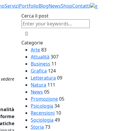
mo
Servizi
Portfolio
Blog
News
Shop
Contatti
Cerca il post
Categorie
Arte
83
Attualità
307
Business
11
Grafica
124
Letteratura
09
 vedere
Natura
111
News
05
Promozione
05
Psicologia
34
nalità
Recensioni
10
forme
Sociologia
49
matiche
Storia
73
 innata