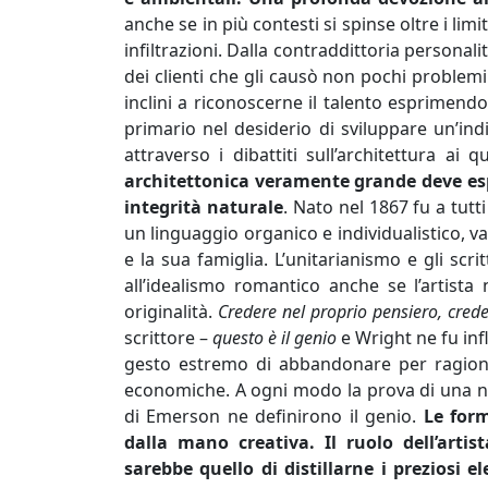
anche se in più contesti si spinse oltre i limi
infiltrazioni. Dalla contraddittoria personal
dei clienti che gli causò non pochi problemi
inclini a riconoscerne il talento esprimendo
primario nel desiderio di sviluppare un’i
attraverso i dibattiti sull’architettura a
architettonica veramente grande deve esp
integrità naturale
. Nato nel 1867 fu a tutt
un linguaggio organico e individualistico, v
e la sua famiglia. L’unitarianismo e gli scr
all’idealismo romantico anche se l’artist
originalità.
Credere nel proprio pensiero, creder
scrittore –
questo è il genio
e Wright ne fu in
gesto estremo di abbandonare per ragioni 
economiche. A ogni modo la prova di una nec
di Emerson ne definirono il genio.
Le for
dalla mano creativa. Il ruolo dell’arti
sarebbe quello di distillarne i preziosi