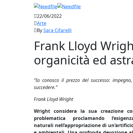
22/06/2022
Arte
By
Sara Cifarelli
Frank Lloyd Wright
organicità ed ast
“Io conosco il prezzo del successo: impegno,
succedere.”
Frank Lloyd Wright
Wright considera la sua creazione co
problematica proclamando l’esig
naturali
nell’appropriazione di un’artific
e ambientali. Una profonda devozione al