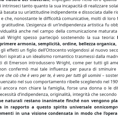
ti intrinseci tanto quanto la sua incapacità di realizzare sola
ità basata su un’attitudine indipendente e dissociata dalle ri
 e che, nonostante le difficoltà comunicative, molti di loro
 gratitudine. L’esigenza di un’indipendenza artistica fu obb
ndividualità anche nel campo della comunicazione maturat
i quali Wright spesso partecipò sostenendo la sua teoria:
rimere armonia, semplicità, ordine, bellezza organica, 
i gli effetti un figlio dell’Ottocento volgendosi al nuovo sec
alori ispirati a un idealismo romantico trasmessi dalla mad
itti di Emerson introdussero Wright, come per tutti gli ame
a non confermò mai tale influenza per paura di sminuire
e che ciò che è vero per te, è vero per tutti gli uomini
– soste
fluenzato nel suo comportamento ribelle scegliendo nel 190
ancora non chiare la famiglia, forse una donna o le dif
essità d’indipendenza, originalità, integrità che secondo 
me naturali restano inanimate finché non vengono pl
sta in rapporto a questo spirito universale onnicompr
 elementi in una visione condensata in modo che l’opera