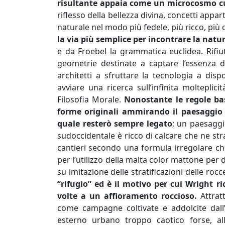
risultante appaia come un microcosmo cus
riflesso della bellezza divina, concetti appar
naturale nel modo più fedele, più ricco, più 
la via più semplice per incontrare la natu
e da Froebel la grammatica euclidea. Rifiut
geometrie destinate a captare l’essenza de
architetti a sfruttare la tecnologia a dis
avviare una ricerca sull’infinita molteplic
Filosofia Morale.
Nonostante le regole basi
forme originali ammirando il paesaggio d
quale resterò sempre legato
; un paesaggio
sudoccidentale è ricco di calcare che ne stra
cantieri secondo una formula irregolare che
per l’utilizzo della malta color mattone per 
su imitazione delle stratificazioni delle roc
“rifugio” ed è il motivo per cui Wright r
volte a un affioramento roccioso.
Attratt
come campagne coltivate e addolcite dall
esterno urbano troppo caotico forse, a