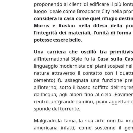
proponendo ai clienti di edificare il più lon
luogo ideale come Broadacre City nella pr
considera la casa come quel rifugio desti
Morris e Ruskin nella difesa della pr
l’integrità dei materiali, l’unità di for
potesse essere bello.
Una carriera che oscillò tra primitivi
all’International Style fu la
Casa sulla Ca
linguaggio modernista dei piani sospesi nel
natura attraverso il contatto con i quattr
cemento) fu assegnata una funzione preci
all’interno, sotto il basso soffitto dell’in
dall’acqua, agli alberi fino al cielo. Pavim
centro un grande camino, piani aggettanti r
sponde del torrente.
Malgrado la fama, la sua arte non ha impr
americana infatti, come sostenne il ge