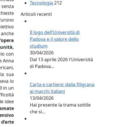
Tecnologia
212
i senza
chieste
Articoli recenti
 furono
iettivo
Il logo dell’Università di
a anche
Padova e il valore dello
l’opera
studium
unità,
30/04/2026
olo con
Dal 13 aprile 2026 l'Università
re Anna
di Padova...
ricani,
 la sua
neva lo
Carta e cartiere: dalla filigrana
9 in un
ai marchi italiani
ficoltà
13/04/2026
le idee
Hai presente la trama sottile
asmate
che si...
ensivo
 d’arte