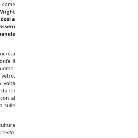
le come
Wright
ndosi a
assero
 banale
ncreta
onfa il
o uomo-
 vetro,
 volta
ostante
 con al
a sulle
cultura
creata,