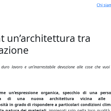
Chi sia
 un’architettura tra
razione
 duro lavoro e un’inarrestabile devozione alle cose che vuoi
me un’espressione organica, specchio di una perso
enza di una nuova architettura vicina alle 
iosità in grado di rispondere a particolari condizioni cli
la natura dei materiali
, impiegati solo nella loro qualità