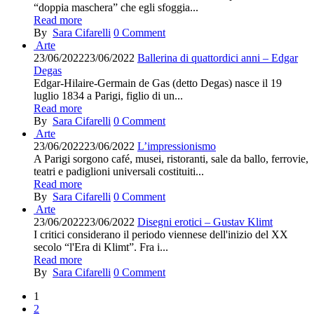
“doppia maschera” che egli sfoggia...
Read more
By
Sara Cifarelli
0
Comment
Arte
23/06/2022
23/06/2022
Ballerina di quattordici anni – Edgar
Degas
Edgar-Hilaire-Germain de Gas (detto Degas) nasce il 19
luglio 1834 a Parigi, figlio di un...
Read more
By
Sara Cifarelli
0
Comment
Arte
23/06/2022
23/06/2022
L’impressionismo
A Parigi sorgono café, musei, ristoranti, sale da ballo, ferrovie,
teatri e padiglioni universali costituiti...
Read more
By
Sara Cifarelli
0
Comment
Arte
23/06/2022
23/06/2022
Disegni erotici – Gustav Klimt
I critici considerano il periodo viennese dell'inizio del XX
secolo “l'Era di Klimt”. Fra i...
Read more
By
Sara Cifarelli
0
Comment
1
2