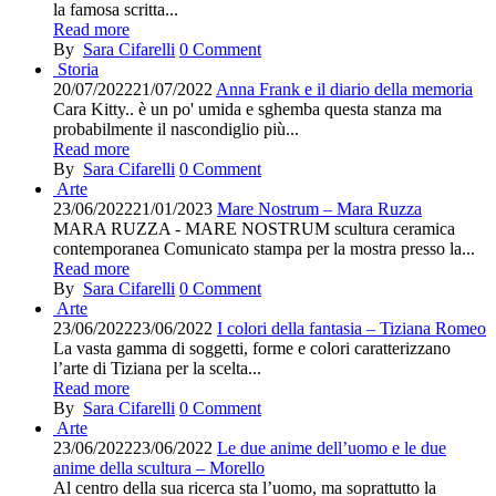
la famosa scritta...
Read more
By
Sara Cifarelli
0
Comment
Storia
20/07/2022
21/07/2022
Anna Frank e il diario della memoria
Cara Kitty.. è un po' umida e sghemba questa stanza ma
probabilmente il nascondiglio più...
Read more
By
Sara Cifarelli
0
Comment
Arte
23/06/2022
21/01/2023
Mare Nostrum – Mara Ruzza
MARA RUZZA - MARE NOSTRUM scultura ceramica
contemporanea Comunicato stampa per la mostra presso la...
Read more
By
Sara Cifarelli
0
Comment
Arte
23/06/2022
23/06/2022
I colori della fantasia – Tiziana Romeo
La vasta gamma di soggetti, forme e colori caratterizzano
l’arte di Tiziana per la scelta...
Read more
By
Sara Cifarelli
0
Comment
Arte
23/06/2022
23/06/2022
Le due anime dell’uomo e le due
anime della scultura – Morello
Al centro della sua ricerca sta l’uomo, ma soprattutto la