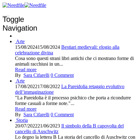
Toggle
Navigation
Arte
15/08/2024
15/08/2024
Bestiari medievali: elogio alla
celebrazione divina
Cosa sono questi strani libri antichi che ci mostrano forme di
animali racchiusi in un...
Read more
By
Sara Cifarelli
0
Comment
Arte
17/08/2022
17/08/2022
La Pareidolia retaggio evolutivo
dell’immaginazione
"La Pareidolia è il processo psichico che porta a ricondurre
forme casuali a forme note."...
Read more
By
Sara Cifarelli
0
Comment
Storia
20/07/2022
21/06/2023
Il simbolo della B capovolta del
cancello di Auschwitz
Lo degno la lettera B La storia del cancello di Auschwitz con