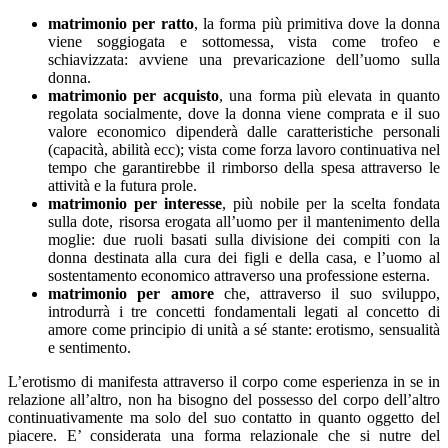
matrimonio per ratto
, la forma più primitiva dove la donna
viene soggiogata e sottomessa, vista come trofeo e
schiavizzata: avviene una prevaricazione dell’uomo sulla
donna.
matrimonio per acquisto
, una forma più elevata in quanto
regolata socialmente, dove la donna viene comprata e il suo
valore economico dipenderà dalle caratteristiche personali
(capacità, abilità ecc); vista come forza lavoro continuativa nel
tempo che garantirebbe il rimborso della spesa attraverso le
attività e la futura prole.
matrimonio per interesse
, più nobile per la scelta fondata
sulla dote, risorsa erogata all’uomo per il mantenimento della
moglie: due ruoli basati sulla divisione dei compiti con la
donna destinata alla cura dei figli e della casa, e l’uomo al
sostentamento economico attraverso una professione esterna.
matrimonio per amore
che, attraverso il suo sviluppo,
introdurrà i tre concetti fondamentali legati al concetto di
amore come principio di unità a sé stante: erotismo, sensualità
e sentimento.
L’erotismo di manifesta attraverso il corpo come esperienza in se in
relazione all’altro, non ha bisogno del possesso del corpo dell’altro
continuativamente ma solo del suo contatto in quanto oggetto del
piacere. E’ considerata una forma relazionale che si nutre del