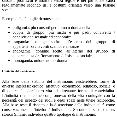
sessuali promiscui e arbitrari senza regole e nel più totale caos)
regolamentate secondo usi e costumi orientati verso una fusione
sociale.
Esempi delle famiglie riconosciute:
poligamia: più consorti per uomo o donna nella
coppia di gruppo: più madri e più padri conviventi /
condivisione sessuale ed economica
esogamia: coniuge scelto all’esterno del gruppo di
appartenenza / favoriti scambi e alleanze
endogamia: coniuge scelto all’interno del gruppo di
appartenenza / rafforzamento del sistema sociale
monogamia: unione uomo-donna
L’intimità del matrimonio
Alla base della stabilità del matrimonio esisterebbero forme di
diverso interesse: erotico, affettivo, economico, religioso, sociale, e
di potere che darebbero vita ad altrettante forme di convivialità.
L’intimità rientra come compromesso della vita coniugale con la
necessità del rispetto dei ruoli e degli spazi nelle tutele reciproche.
Alla base resta il rispetto e la discrezione delle individualità come
conservazione dell’interiorità individuale. Secondo il suo excursus
storico Simmel individua quattro tipologie di matrimonio: