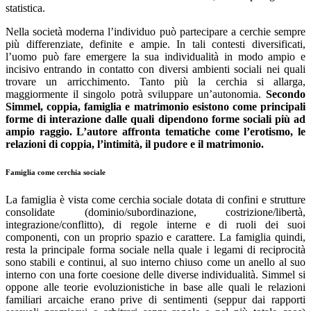
statistica.
Nella società moderna l’individuo può partecipare a cerchie sempre
più differenziate, definite e ampie. In tali contesti diversificati,
l’uomo può fare emergere la sua individualità in modo ampio e
incisivo entrando in contatto con diversi ambienti sociali nei quali
trovare un arricchimento. Tanto più la cerchia si allarga,
maggiormente il singolo potrà sviluppare un’autonomia.
Secondo
Simmel, coppia, famiglia e matrimonio esistono come principali
forme di interazione dalle quali dipendono forme sociali più ad
ampio raggio. L’autore affronta tematiche come l’erotismo, le
relazioni di coppia, l’intimità, il pudore e il matrimonio.
Famiglia come cerchia sociale
La famiglia è vista come cerchia sociale dotata di confini e strutture
consolidate (dominio/subordinazione, costrizione/libertà,
integrazione/conflitto), di regole interne e di ruoli dei suoi
componenti, con un proprio spazio e carattere. La famiglia quindi,
resta la principale forma sociale nella quale i legami di reciprocità
sono stabili e continui, al suo interno chiuso come un anello al suo
interno con una forte coesione delle diverse individualità. Simmel si
oppone alle teorie evoluzionistiche in base alle quali le relazioni
familiari arcaiche erano prive di sentimenti (seppur dai rapporti