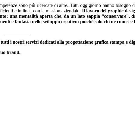
ompetenze sono più ricercate di altre. Tutti oggigiorno hanno bisogno di
fficienti e in linea con la mission aziendale.
Il lavoro del graphic desi
to; una mentalità aperta che, da un lato sappia “conservare”, dal
umenti e fantasia nello sviluppo creativo: poiché solo chi ne conosce 
___
 tutti i nostri servizi dedicati alla progettazione grafica stampa e dig
 tuo brand.