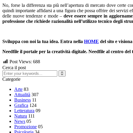
No, forse la differenza sta più nell’apertura di mercato dove certe c
quindi importante affidarsi a una figura che possa offrire dei servizi e
delle nuove tendenze e mode –
deve essere sempre in aggiornamen
professione che richiede razionalità nell’utilizzo tecnico degli str
________
Sviluppa con noi la tua idea. Entra nella
HOME
del sito e visiona
Needfile il portale per la creatività digitale. Needfile al centro del
Post Views:
688
Cerca il post
Categorie
Arte
83
Attualità
307
Business
11
Grafica
124
Letteratura
09
Natura
111
News
05
Promozione
05
Psicologia
34