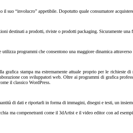
do il suo “involucro” appetibile. Dopotutto quale consumatore acquister
ioni destinati a prodotti, riviste o prodotti packaging. Sicuramente una fi
le utilizza programmi che consentono una maggiore dinamica attraverso 
 grafica stampa ma estremamente attuale proprio per le richieste di mer
aborazione con sviluppatori web. Oltre ai programmi di grafica profession
come il classico WordPress.
tità di dati e riportarli in forma di immagini, disegni e testi, un insi
icchia ma compenetranti come il 3dArtist e il video editor con ad esempi