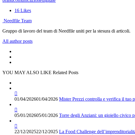
brand
comunicazione
digitale
16
Likes
Needfile Team
Gruppo di lavoro del team di Needfile uniti per la stesura di articoli.
All author posts
YOU MAY ALSO LIKE
Related Posts
01/04/2026
01/04/2026
Mister Prezzi controlla e verifica il tuo 
05/01/2026
05/01/2026
Torre degli Anziani: un gioiello civico 
22/12/2025
22/12/2025
La Food Challenge dell’imprenditorialità