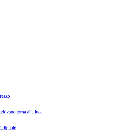
prezzo
padovano torna alla luce
 digitale