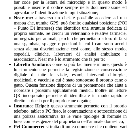
bar code per la lettura del microchip e in questo modo è
possibile inserire il codice sempre nella documentazione ed
agevolarne l’identificazione in ogni situazione;
Near me:
attraverso un click è possibile accedere ad una
mappa che, tramite GPS, può fornire qualsiasi posizione (POI
– Punto Di Interesse) che identifica una struttura dedicata al
proprio animale. Se cerchi un veterinario e relative farmacie,
un negozio per animali, parchi che permettano a loro di farsi
una sgambata, spiagge e pensioni in cui i cani sono accolti
senza alcuna discriminazione così come, allo stesso modo,
ospedali, cliniche, laboratori di analisi ambulanze e
associazioni, Near me è lo strumento che fa per te;
Libretto Sanitario:
come si può facilmente intuire, questo è
lo strumento che permette la registrazione e conservazione
digitale di tutte le visite, esami, interventi chirurgici,
medicinali e vaccini a cui è stato sottoposto il proprio cane o
gatto. Questa funzione dispone di un promemoria che aiuta a
ricordare i prossimi appuntamenti medici. Inoltre un lettore
QR incorporato permette di identificare in modo rapido e
diretto la ricetta per il proprio cane o gatto;
Insurance Helpet:
questo strumento permette con il proprio
telefono, tablet o PC fisso, la contrattazione e sottoscrizione di
una polizza assicurativa tra le varie tipologie di formule in
linea con le esigenze del proprietario dell’animale domestico;
Pet Commerce:
si tratta di un e-commerce che contiene vari