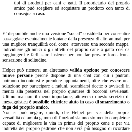
tipi di prodotti per cani e gatti. Il proprietario del proprio
amico può scegliere ed acquistare un prodotto con tanto di
consegna a casa.
E’ disponibile anche una versione “social” cosiddetta per consentire
passeggiate eventualmente lontane dalla presenza di altri animali per
una migliore tranquillità così come, attraverso una seconda mappa,
individuare gli amici o gli affetti del proprio cane o gatto così da
raggiungerli e farli stare insieme per non far provare loro alcuna
sensazione di solitudine.
Helpet può ritenersi un altrettanto
valida opzione per conoscere
nuove persone
perché dispone di una chat con cui i padroni
potranno incontrarsi e prendere appuntamenti, oltre che essere una
soluzione per partecipare a raduni, scambiarsi ricette o avvisarli in
merito alla presenza nel proprio quartiere di bocconi avvelenati.
Ultimo ma non il meno importante, attraverso questo servizio di
messaggistica
è possibile chiedere aiuto in caso di smarrimento o
fuga del proprio amico.
Non si può negare, quindi, che Helpet per via della propria
versatilità ed ampia gamma di funzioni sia uno strumento completo e
capace di migliorare la vita in primis del proprio cane e per via
indiretta del proprio padrone che non avrà più bisogno di ricordare