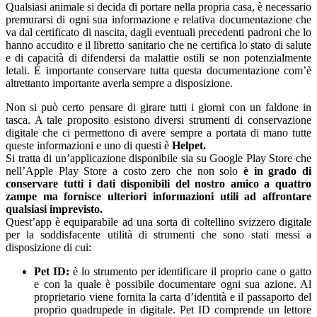
Qualsiasi animale si decida di portare nella propria casa, è necessario
premurarsi di ogni sua informazione e relativa documentazione che
va dal certificato di nascita, dagli eventuali precedenti padroni che lo
hanno accudito e il libretto sanitario che ne certifica lo stato di salute
e di capacità di difendersi da malattie ostili se non potenzialmente
letali. È importante conservare tutta questa documentazione com’è
altrettanto importante averla sempre a disposizione.
Non si può certo pensare di girare tutti i giorni con un faldone in
tasca. A tale proposito esistono diversi strumenti di conservazione
digitale che ci permettono di avere sempre a portata di mano tutte
queste informazioni e uno di questi è
Helpet.
Si tratta di un’applicazione disponibile sia su Google Play Store che
nell’Apple Play Store a costo zero che non solo
è in grado di
conservare tutti i dati disponibili del nostro amico a quattro
zampe ma fornisce ulteriori informazioni utili ad affrontare
qualsiasi imprevisto.
Quest’app è equiparabile ad una sorta di coltellino svizzero digitale
per la soddisfacente utilità di strumenti che sono stati messi a
disposizione di cui:
Pet ID:
è lo strumento per identificare il proprio cane o gatto
e con la quale è possibile documentare ogni sua azione. Al
proprietario viene fornita la carta d’identità e il passaporto del
proprio quadrupede in digitale. Pet ID comprende un lettore