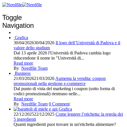
Toggle
Navigation
Grafica
30/04/2026
30/04/2026
Il logo dell’Università di Padova e il
valore dello studium
Dal 13 aprile 2026 l'Università di Padova cambia logo
riducendone il nome in "Università di...
Read more
By
Needfile Team
Business
21/03/2026
21/03/2026
Aumenta la vendita: coupon
promozionali nella gestione e-commerce
Dal punto di vista del marketing i coupon (sotto forma di
codici promozionali) rientrano nelle...
Read more
By
Needfile Team
0
Comment
Grafica
22/12/2025
22/12/2025
Come leggere l’etichetta: la regola dei
5 ingredienti
Quanti ingredienti puoi trovare in un'etichetta alimentare?