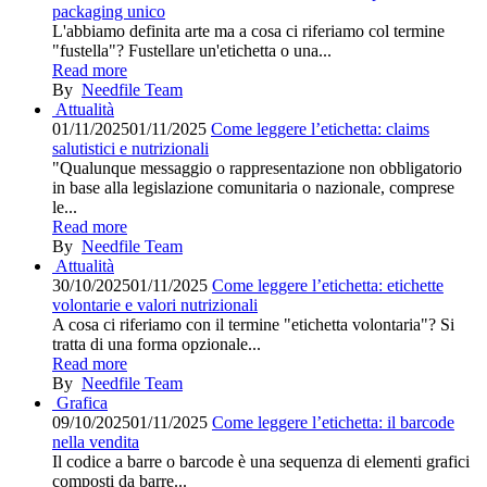
packaging unico
L'abbiamo definita arte ma a cosa ci riferiamo col termine
"fustella"? Fustellare un'etichetta o una...
Read more
By
Needfile Team
Attualità
01/11/2025
01/11/2025
Come leggere l’etichetta: claims
salutistici e nutrizionali
"Qualunque messaggio o rappresentazione non obbligatorio
in base alla legislazione comunitaria o nazionale, comprese
le...
Read more
By
Needfile Team
Attualità
30/10/2025
01/11/2025
Come leggere l’etichetta: etichette
volontarie e valori nutrizionali
A cosa ci riferiamo con il termine "etichetta volontaria"? Si
tratta di una forma opzionale...
Read more
By
Needfile Team
Grafica
09/10/2025
01/11/2025
Come leggere l’etichetta: il barcode
nella vendita
Il codice a barre o barcode è una sequenza di elementi grafici
composti da barre...