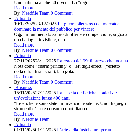
Uno solo ma anche 50 diversi. La "regola...
Read more
By
Needfile Team
0
Comment
Attualità
10/12/2025
23/12/2025
La guerra silenziosa del mercato:
dominare la mente del pubblico per vincere
Oggi, in un mercato saturo di offerte e competizione, si gioca
una battaglia invisibile, una...
Read more
By
Needfile Team
0
Comment
Attualità
27/11/2025
28/11/2025
La regola del 99: il prezzo che incanta
Nota come "charm princing" o "left digit effect" (“effetto
della cifra di sinistra”), la regola...
Read more
By
Needfile Team
0
Comment
Business
15/11/2025
27/11/2025
La nascita dell’etichetta adesiva:
un’evoluzione lunga 400 anni
"Le etichette sono state un’invenzione silente. Uno di quegli
strumenti d’uso e consumo quotidiano di...
Read more
By
Needfile Team
Attualità
01/11/2025
01/11/2025
L’arte della fustellatura per un