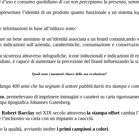
i d’uso e consumo quotidiano di cui non percepiamo la presenza, semmai 
esentare l’identità di un prodotto quanto funzionale a un sistema logis
te informazioni in base all’utilizzo sono:
re un bene anonimo in un’identità associata a un brand comunicando val
 indicazioni sull’azienda, caratteristiche, consumazione e conservazio
sicurezza attraverso infografiche, icone istituzionali e indicazioni di r
diato, è capace di aumentare la percezione del brand influenzando la sce
Quali sono i momenti chiave della sua evoluzione?
lunga 400 anni che ha segnato il settore pubblicitario tra stampa e co
no
, permettevano di imprimere immagini o caratteri su carta rigorosame
tampa tipografica Johannes Gutenberg.
.
Robert Barclay
nel XIX secolo attraverso
la stampa offset
cambia l’i
e l’inchiostro su carta con un impianto a caucciù.
o la qualità, avviando inoltre
i primi campioni a colori
.