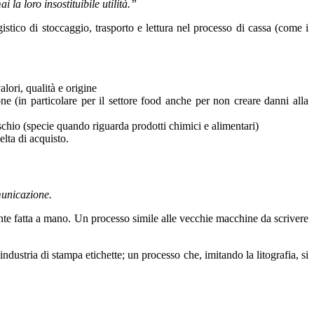
la loro insostituibile utilità.”
tico di stoccaggio, trasporto e lettura nel processo di cassa (come i
ori, qualità e origine
ne (in particolare per il settore food anche per non creare danni alla
ischio (specie quando riguarda prodotti chimici e alimentari)
lta di acquisto.
municazione.
nte fatta a mano. Un processo simile alle vecchie macchine da scrivere
ndustria di stampa etichette; un processo che, imitando la litografia, si