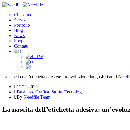
Chi siamo
Servizi
Portfolio
Blog
News
Shop
Contatti
La nascita dell’etichetta adesiva: un’evoluzione lunga 400 anni
Needf
15/11/2025
Business
,
Grafica
,
Storia
,
Tecnologia
By
Needfile Team
La nascita dell’etichetta adesiva: un’evolu