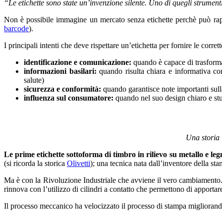
“Le etichette sono state un’invenzione silente. Uno di quegli strument
Non è possibile immagine un mercato senza etichette perchè può rappr
barcode
).
I principali intenti che deve rispettare un’etichetta per fornire le corret
identificazione e comunicazione:
quando è capace di trasforma
informazioni basilari:
quando risulta chiara e informativa con
salute)
sicurezza e conformità:
quando garantisce note importanti sulla 
influenza sul consumatore:
quando nel suo design chiaro e stu
Una storia 
Le prime etichette sottoforma di timbro in rilievo su metallo e leg
(si ricorda la storica
Olivetti
); una tecnica nata dall’inventore della s
Ma è con la Rivoluzione Industriale che avviene il vero cambiamento
rinnova con l’utilizzo di cilindri a contatto che permettono di apportar
Il processo meccanico ha velocizzato il processo di stampa migliorand