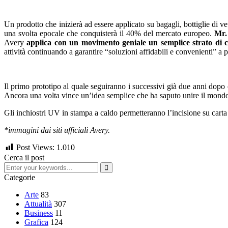
Un prodotto che inizierà ad essere applicato su bagagli, bottiglie di ve
una svolta epocale che conquisterà il 40% del mercato europeo.
Mr.
Avery
applica con un movimento geniale un semplice strato di col
attività continuando a garantire “soluzioni affidabili e convenienti” a 
Il primo prototipo al quale seguiranno i successivi già due anni dopo co
Ancora una volta vince un’idea semplice che ha saputo unire il mondo d
Gli inchiostri UV in stampa a caldo permetteranno l’incisione su carta 
*immagini dai siti ufficiali Avery.
Post Views:
1.010
Cerca il post
Categorie
Arte
83
Attualità
307
Business
11
Grafica
124