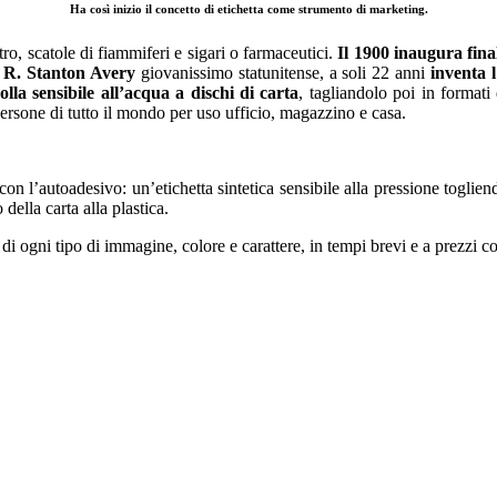
Ha così inizio il concetto di etichetta come strumento di marketing.
tro, scatole di fiammiferi e sigari o farmaceutici.
Il 1900 inaugura fina
 R. Stanton Avery
giovanissimo statunitense, a soli 22 anni
inventa l
la sensibile all’acqua a dischi di carta
, tagliandolo poi in format
persone di tutto il mondo per uso ufficio, magazzino e casa.
n l’autoadesivo: un’etichetta sintetica sensibile alla pressione togliend
ella carta alla plastica.
di ogni tipo di immagine, colore e carattere, in tempi brevi e a prezzi co