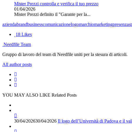
Mister Prezzi controlla e verifica il tuo prezzo
01/04/2026
Mister Prezzi definito il "Garante per la...
azienda
brand
business
comunicazione
logo
marchio
marketing
presenza
s
18
Likes
Needfile Team
Gruppo di lavoro del team di Needfile uniti per la stesura di articoli.
All author posts
YOU MAY ALSO LIKE
Related Posts
30/04/2026
30/04/2026
Il logo dell’Università di Padova e il va