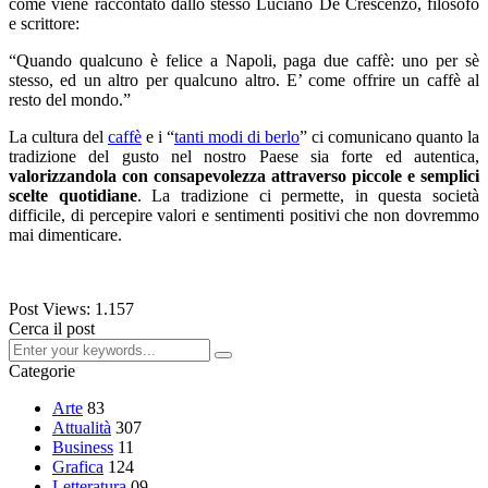
come viene raccontato dallo stesso Luciano De Crescenzo, filosofo
e scrittore:
“Quando qualcuno è felice a Napoli, paga due caffè: uno per sè
stesso, ed un altro per qualcuno altro. E’ come offrire un caffè al
resto del mondo.”
La cultura del
caffè
e i “
tanti modi di berlo
” ci comunicano quanto la
tradizione del gusto nel nostro Paese sia forte ed autentica,
valorizzandola con consapevolezza attraverso piccole e semplici
scelte quotidiane
. La tradizione ci permette, in questa società
difficile, di percepire valori e sentimenti positivi che non dovremmo
mai dimenticare.
Post Views:
1.157
Cerca il post
Categorie
Arte
83
Attualità
307
Business
11
Grafica
124
Letteratura
09