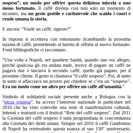
sospeso”, un modo per offrire questa deliziosa miscela a uno
meno fortunato.
Il caffè diventa così non solo un momento di
incontro, ma
un gesto gentile e caritatevole che scalda i cuori e
rende umana la storia.
E ancora: “Vuole un caffè, signore?”
In risposta si accettava con entusiasmo ricambiando la prossima
tazzina di caffè, permettendo al barista di offrirla al nuovo fortunato.
Fonti bibliografiche ci raccontano:
“Una volta a Napoli, nel quartiere Sanità, quando uno era allegro,
perché qualcosa gli era andata male, invece di pagare un caffè ne
pagava due e lasciava il secondo caffè, quello già pagato, per il
prossimo cliente. Il gesto si chiamava “il caffe sospeso”. Poi, di tanto
in tanto si affacciava un povero per chiedere se c’era un “sospeso”.
Era un modo come un altro per offrire un caffè all’umanità.
”
Simbolo di solidarietà sociale presente anche a Bologna con la
“
pizza sospesa
“, ha acceso l’interesse nazionale in particolare nel
2010 che ha visto coinvolte una serie di manifestazioni culturali,
letterati e teatranti con il festival “Rete del caffè sospeso”. Dal 2011
la Giornata del caffè sospeso è stata programmata in concomitanza
alla Giornata dei diritti umani. Sempre nel 2010 il caffè Gambrinus
di Napoli ha reintrodotto questa usanza al suo 150° anniversario,