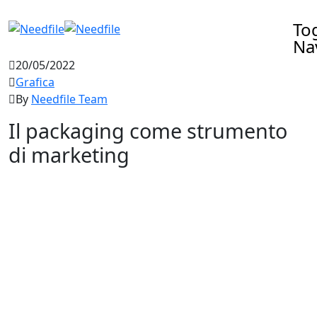
To
Na
20/05/2022
Grafica
By
Needfile Team
Il packaging come strumento
di marketing