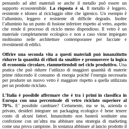
pensando ad altri materiali se anche il metallo può essere un
supporto ecosostenibile.
La risposta è si.
Il metallo è leggero,
resistente e idoneo al riciclaggio oltre che igienico. Un esempio è
l’alluminio, leggero e resistente di difficile degrado. Inoltre
l’alluminio ha un punto di fusione inferiore rispetto al vetro, aspetto
che rende il processo di riciclo meno dispendioso. Il vetro è un
materiale completamente ecologico e non a caso viene impiegato
moltissimo nelle architetture contemporanee per facciate e
rivestimenti di edifici.
Offrire una seconda vita a questi materiali può innanzitutto
ridurre la quantità di rifiuti da smaltire e promuovere la logica
di economia circolare, riammettendoli nel ciclo produttivo.
Una
pratica che può ridurre l’utilizzo di maggiori quantità di materie
prime riducendo il consumo di energia poiché l’energia necessaria
per produrre un nuovo vetro è maggiore rispetto a quella utilizzata
per un prodotto riciclato.
L’Italia è possibile affermare che è tra i primi in classifica in
Europa con una percentuale di vetro riciclato superiore al
70%.
E’ possibile cambiare? Certamente, ma se tu, azienda o
privato, desideri integrare un packaging ecologico è bene tenere
conto di alcuni fattori. Innanzitutto non basterà sostituire una
confezione con un’altra ma abbinare una strategia di marketing
come una prova campione. In sostanza abbinare al lancio prodotto il