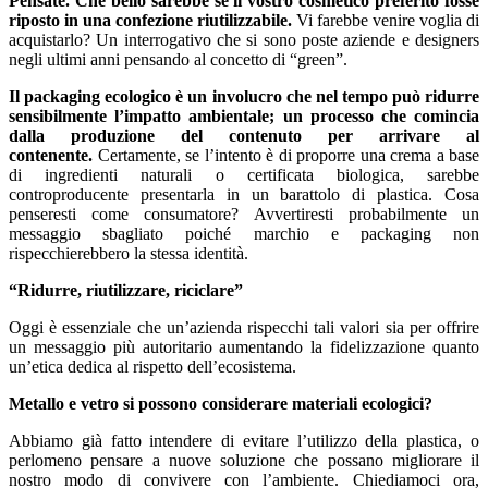
Pensate. Che bello sarebbe se il vostro cosmetico preferito fosse
riposto in una confezione riutilizzabile.
Vi farebbe venire voglia di
acquistarlo? Un interrogativo che si sono poste aziende e designers
negli ultimi anni pensando al concetto di “green”.
Il packaging ecologico è un involucro che nel tempo può ridurre
sensibilmente l’impatto ambientale; un processo che comincia
dalla produzione del contenuto per arrivare al
contenente.
Certamente, se l’intento è di proporre una crema a base
di ingredienti naturali o certificata biologica, sarebbe
controproducente presentarla in un barattolo di plastica. Cosa
penseresti come consumatore? Avvertiresti probabilmente un
messaggio sbagliato poiché marchio e packaging non
rispecchierebbero la stessa identità.
“Ridurre, riutilizzare, riciclare”
Oggi è essenziale che un’azienda rispecchi tali valori sia per offrire
un messaggio più autoritario aumentando la fidelizzazione quanto
un’etica dedica al rispetto dell’ecosistema.
Metallo e vetro si possono considerare materiali ecologici?
Abbiamo già fatto intendere di evitare l’utilizzo della plastica, o
perlomeno pensare a nuove soluzione che possano migliorare il
nostro modo di convivere con l’ambiente. Chiediamoci ora,