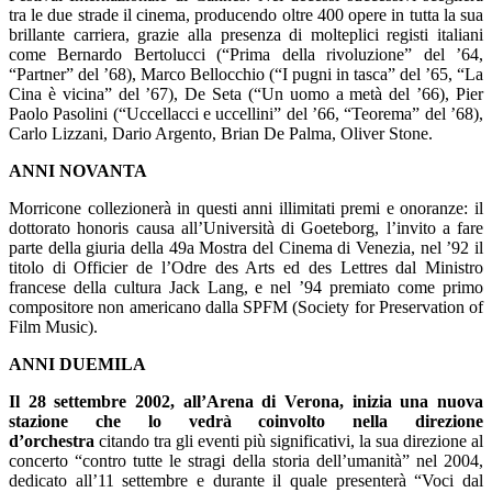
tra le due strade il cinema, producendo oltre 400 opere in tutta la sua
brillante carriera, grazie alla presenza di molteplici registi italiani
come Bernardo Bertolucci (“Prima della rivoluzione” del ’64,
“Partner” del ’68), Marco Bellocchio (“I pugni in tasca” del ’65, “La
Cina è vicina” del ’67), De Seta (“Un uomo a metà del ’66), Pier
Paolo Pasolini (“Uccellacci e uccellini” del ’66, “Teorema” del ’68),
Carlo Lizzani, Dario Argento, Brian De Palma, Oliver Stone.
ANNI NOVANTA
Morricone collezionerà in questi anni illimitati premi e onoranze: il
dottorato honoris causa all’Università di Goeteborg, l’invito a fare
parte della giuria della 49a Mostra del Cinema di Venezia, nel ’92 il
titolo di Officier de l’Odre des Arts ed des Lettres dal Ministro
francese della cultura Jack Lang, e nel ’94 premiato come primo
compositore non americano dalla SPFM (Society for Preservation of
Film Music).
ANNI DUEMILA
Il 28 settembre 2002, all’Arena di Verona, inizia una nuova
stazione che lo vedrà coinvolto nella direzione
d’orchestra
citando tra gli eventi più significativi, la sua direzione al
concerto “contro tutte le stragi della storia dell’umanità” nel 2004,
dedicato all’11 settembre e durante il quale presenterà “Voci dal