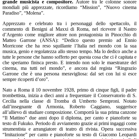
grande musicista e compositore.
Autore tra le colonne sonore
mondiali più apprezzate, ricordiamo “Mission”, “Nuovo cinema
Paradiso”, “Molena”.
Apprezzato e celebrato tra i personaggi dello spettacolo, il
commento di Benigni al Maxxi di Roma, nel ricevere il Nastro
d’Argento come migliore attore non protagonista in Pinocchio di
Matteo Garrone (ANSA): “Dedico questo premio ad Ennio
Morricone che ha reso squillante l’Italia nel mondo con la sua
musica, genio e regolatezza allo stesso tempo. Ma lo dedico anche a
tutte le persone che hanno sofferto per questa cosa che ci è capitata e
che speriamo finisca presto. E intendo non solo le maestranze del
cinema, ma tutti nel mondo”, e ancora dal regista “Ringrazio
Garrone che è una persona meravigliosa: dal set con lui si esce
sempre ricoperti d’oro”.
Nato a Roma il 10 novembre 1928, primo di cinque figli, il padre
trombettista, inizia a dieci anni a frequentare il Conservatorio di S.
Cecilia nella classe di Tromba di Umberto Semproni. Notato
dall’insegnante di Armonia, Roberto Caggiano, suggerisce
all’allievo di studiare composizione. Comporrà la sua prima canzone
“Il Mattino” due anni dopo il diploma, per canto e pianoforte su
testo di Fukuko. Periodo di avviamento grazie ai primi ingaggi come
strumentista e arrangiatore di teatro di rivista. Opera successiva
“Imitazione” per canto e pianoforte su testo di Giacomo Leopardi