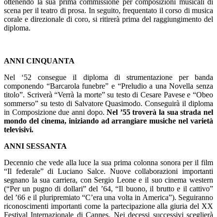
ottenendo la sua prima commissione per composizioni musicali di
scena per il teatro di prosa. In seguito, frequentato il corso di musica
corale e direzionale di coro, si ritirerà prima del raggiungimento del
diploma.
ANNI CINQUANTA
Nel ‘52 consegue il diploma di strumentazione per banda
componendo “Barcarola funebre” e “Preludio a una Novella senza
titolo”. Scriverà “Verrà la morte” su testo di Cesare Pavese e “Obeo
sommerso” su testo di Salvatore Quasimodo. Conseguirà il diploma
in Composizione due anni dopo.
Nel ’55 troverà la sua strada nel
mondo del cinema, iniziando ad arrangiare musiche nel varietà
televisivi.
ANNI SESSANTA
Decennio che vede alla luce la sua prima colonna sonora per il film
“Il federale” di Luciano Salce. Nuove collaborazioni importanti
segnano la sua carriera, con Sergio Leone e il suo cinema western
(“Per un pugno di dollari” del ’64, “Il buono, il brutto e il cattivo”
del ’66 e il pluripremiato “C’era una volta in America”). Seguiranno
riconoscimenti importanti come la partecipazione alla giuria del XX
Festival Internazionale di Cannes. Nei decessi successivi sceglierà