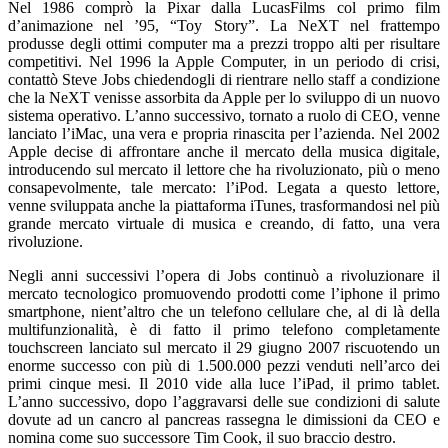
Nel 1986 comprò la Pixar dalla LucasFilms col primo film
d’animazione nel ’95, “Toy Story”. La NeXT nel frattempo
produsse degli ottimi computer ma a prezzi troppo alti per risultare
competitivi. Nel 1996 la Apple Computer, in un periodo di crisi,
contattò Steve Jobs chiedendogli di rientrare nello staff a condizione
che la NeXT venisse assorbita da Apple per lo sviluppo di un nuovo
sistema operativo. L’anno successivo, tornato a ruolo di CEO, venne
lanciato l’iMac, una vera e propria rinascita per l’azienda. Nel 2002
Apple decise di affrontare anche il mercato della musica digitale,
introducendo sul mercato il lettore che ha rivoluzionato, più o meno
consapevolmente, tale mercato: l’iPod. Legata a questo lettore,
venne sviluppata anche la piattaforma iTunes, trasformandosi nel più
grande mercato virtuale di musica e creando, di fatto, una vera
rivoluzione.
Negli anni successivi l’opera di Jobs continuò a rivoluzionare il
mercato tecnologico promuovendo prodotti come l’iphone il primo
smartphone, nient’altro che un telefono cellulare che, al di là della
multifunzionalità, è di fatto il primo telefono completamente
touchscreen lanciato sul mercato il 29 giugno 2007 riscuotendo un
enorme successo con più di 1.500.000 pezzi venduti nell’arco dei
primi cinque mesi. Il 2010 vide alla luce l’iPad, il primo tablet.
L’anno successivo, dopo l’aggravarsi delle sue condizioni di salute
dovute ad un cancro al pancreas rassegna le dimissioni da CEO e
nomina come suo successore Tim Cook, il suo braccio destro.