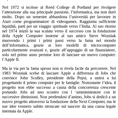
Nel 1972 si iscrisse al Reed College di Portland per rivolgere
l’attenzione alla sua principale passione, l’informatica, ma non durò
molto. Dopo un semestre abbandona l’università per lavorare in
Atari come programmatore di videogames. Raggiunta sufficiente
liquidità, partì per un viaggio spirituale verso l’India. Al suo ritorno
nel 1974 iniziò la sua scalata verso il successo con la fondazione
della Apple Computer insieme al suo amico Steve Wozniak
muovendo i primi i primi passi verso la fama nel mondo
dell’informatica, grazie ai loro modelli di microcomputer
particolarmente avanzati e, grazie all’appoggio di un finanziatore,
solo nel primo anno permise loro di lanciare un nuovo computer:
l’Apple II.
Ma la via per la fama spesso non si rivela facile da percorrere. Nel
1983 Wozniak scelse di lasciare Apple a differenza di Jobs che
convince John Sculley, presidente della Pepsi, a unirsi a lui
progettando il primo computer per le famiglie. Nonostante l’idea, il
progetto non ebbe successo a causa della concorrenza crescente
portando Jobs ad uno scontro con l ‘amministratore con le
successive dimissioni. Non perdendosi d’animo, Jobs si dedicò a un
nuovo progetto attraverso la fondazione della Next Computer, ma le
sue idee vennero subito stroncate sul nascere da una causa legale
intentata da Apple.