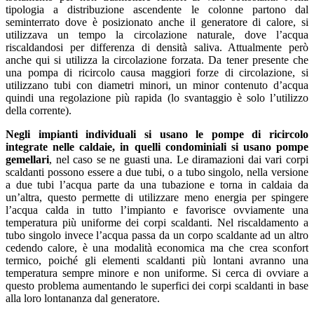
tipologia a distribuzione ascendente le colonne partono dal
seminterrato dove è posizionato anche il generatore di calore, si
utilizzava un tempo la circolazione naturale, dove l’acqua
riscaldandosi per differenza di densità saliva. Attualmente però
anche qui si utilizza la circolazione forzata. Da tener presente che
una pompa di ricircolo causa maggiori forze di circolazione, si
utilizzano tubi con diametri minori, un minor contenuto d’acqua
quindi una regolazione più rapida (lo svantaggio è solo l’utilizzo
della corrente).
Negli impianti individuali si usano le pompe di ricircolo
integrate nelle caldaie, in quelli condominiali si usano pompe
gemellari
, nel caso se ne guasti una. Le diramazioni dai vari corpi
scaldanti possono essere a due tubi, o a tubo singolo, nella versione
a due tubi l’acqua parte da una tubazione e torna in caldaia da
un’altra, questo permette di utilizzare meno energia per spingere
l’acqua calda in tutto l’impianto e favorisce ovviamente una
temperatura più uniforme dei corpi scaldanti. Nel riscaldamento a
tubo singolo invece l’acqua passa da un corpo scaldante ad un altro
cedendo calore, è una modalità economica ma che crea sconfort
termico, poiché gli elementi scaldanti più lontani avranno una
temperatura sempre minore e non uniforme. Si cerca di ovviare a
questo problema aumentando le superfici dei corpi scaldanti in base
alla loro lontananza dal generatore.