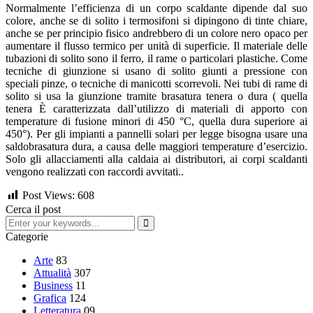
Normalmente l’efficienza di un corpo scaldante dipende dal suo
colore, anche se di solito i termosifoni si dipingono di tinte chiare,
anche se per principio fisico andrebbero di un colore nero opaco per
aumentare il flusso termico per unità di superficie. Il materiale delle
tubazioni di solito sono il ferro, il rame o particolari plastiche. Come
tecniche di giunzione si usano di solito giunti a pressione con
speciali pinze, o tecniche di manicotti scorrevoli. Nei tubi di rame di
solito si usa la giunzione tramite brasatura tenera o dura ( quella
tenera È caratterizzata dall’utilizzo di materiali di apporto con
temperature di fusione minori di 450 °C, quella dura superiore ai
450°). Per gli impianti a pannelli solari per legge bisogna usare una
saldobrasatura dura, a causa delle maggiori temperature d’esercizio.
Solo gli allacciamenti alla caldaia ai distributori, ai corpi scaldanti
vengono realizzati con raccordi avvitati..
Post Views:
608
Cerca il post
Categorie
Arte
83
Attualità
307
Business
11
Grafica
124
Letteratura
09