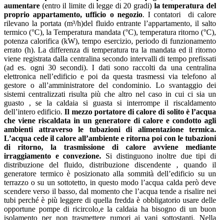
aumentare
(entro il limite di legge di 20 gradi)
la temperatura del
proprio appartamento, ufficio o negozio
. I contatori di calore
rilevano la portata (m³/h)del fluido entrante l’appartamento, il salto
termico (°C), la Temperatura mandata (°C), temperatura ritorno (°C),
potenza calorifica (kW), tempo esercizio, periodo di funzionamento
errato (h). La differenza di temperatura tra la mandata ed il ritorno
viene registrata dalla centralina secondo intervalli di tempo prefissati
(ad es. ogni 30 secondi). I dati sono raccolti da una centralina
elettronica nell’edificio e poi da questa trasmessi via telefono al
gestore o all’amministratore del condominio. Lo svantaggio dei
sistemi centralizzati risulta più che altro nel caso in cui ci sia un
guasto , se la caldaia si guasta si interrompe il riscaldamento
dell’intero edificio.
Il mezzo portatore di calore di solito è l’acqua
che viene riscaldata in un generatore di calore e condotto agli
ambienti attraverso le tubazioni di alimentazione termica.
L’acqua cede il calore all’ambiente e ritorna poi con le tubazioni
di ritorno, la trasmissione di calore avviene mediante
irraggiamento e convezione.
Si distinguono inoltre due tipi di
distribuzione del fluido, distribuzione discendente , quando il
generatore termico è posizionato alla sommità dell’edificio su un
terrazzo o su un sottotetto, in questo modo l’acqua calda però deve
scendere verso il basso, dal momento che l’acqua tende a risalire nei
tubi perché è più leggere di quella fredda è obbligatorio usare delle
opportune pompe di ricircolo,e la caldaia ha bisogno di un buon
isolamento per non trasmettere rumori ai vani sottostanti. Nella