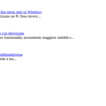
ecchio menu start su Windows
izzano un Pc fisso invece...
vo con driverzone
ve funzionalità, sicuramente maggiore stabilità e...
multipiattaforma
tte a tua...