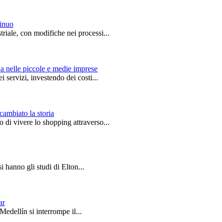
tinuo
riale, con modifiche nei processi...
ana nelle piccole e medie imprese
 servizi, investendo dei costi...
ambiato la storia
 di vivere lo shopping attraverso...
i hanno gli studi di Elton...
ar
edellín si interrompe il...