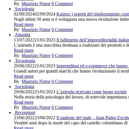
By
Maurizio Nistor
0
Comment
Sociologia
02/09/2024
02/09/2024
Kaizen: i segreti del miglioramento con
Negli ultimi 50 anni si è sviluppata una nuova rivoluzione indust
Read more
By
Maurizio Nistor
0
Comment
Attualità
13/07/2022
21/01/2023
Il fallimento dell’imprenditorialità itali
L’azienda è una macchina destinata a realizzare dei prodotti o dei
Read more
By
Maurizio Nistor
0
Comment
Tecnologia
29/06/2022
21/01/2023
Imprenditori ed e-commerce che hanno c
Grandi autori per grandi marchi che hanno rivoluzionato il modo
Read more
By
Maurizio Nistor
0
Comment
Sociologia
29/06/2022
21/01/2023
L’azienda ricercata come luogo sociale
Nella storia della psicologia del lavoro, di notevole importanza s
Read more
By
Maurizio Nistor
0
Comment
Recensioni
23/06/2022
23/06/2022
Il padrone del male – Juan Padro Escob
Ventitré anni dopo la morte del capo del cartello colombiano di M
Read more