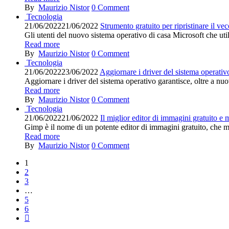
By
Maurizio Nistor
0
Comment
Tecnologia
21/06/2022
21/06/2022
Strumento gratuito per ripristinare il v
Gli utenti del nuovo sistema operativo di casa Microsoft che util
Read more
By
Maurizio Nistor
0
Comment
Tecnologia
21/06/2022
23/06/2022
Aggiornare i driver del sistema operati
Aggiornare i driver del sistema operativo garantisce, oltre a nuo
Read more
By
Maurizio Nistor
0
Comment
Tecnologia
21/06/2022
21/06/2022
Il miglior editor di immagini gratuito e 
Gimp è il nome di un potente editor di immagini gratuito, che me
Read more
By
Maurizio Nistor
0
Comment
1
2
3
…
5
6