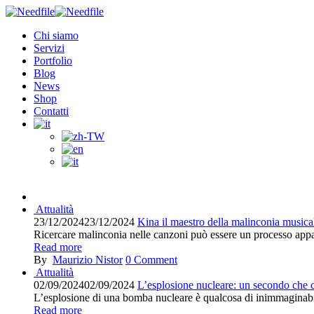
Chi siamo
Servizi
Portfolio
Blog
News
Shop
Contatti
Attualità
23/12/2024
23/12/2024
Kina il maestro della malinconia musica
Ricercare malinconia nelle canzoni può essere un processo appag
Read more
By
Maurizio Nistor
0
Comment
Attualità
02/09/2024
02/09/2024
L’esplosione nucleare: un secondo che
L’esplosione di una bomba nucleare è qualcosa di inimmaginabil
Read more