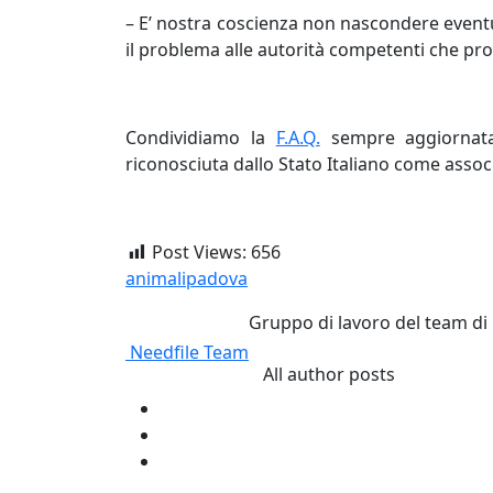
– E’ nostra coscienza non nascondere eventua
il problema alle autorità competenti che pro
______
Condividiamo la
F.A.Q.
sempre aggiornata,
riconosciuta dallo Stato Italiano come assoc
Post Views:
656
animali
padova
Gruppo di lavoro del team di Ne
Needfile Team
All author posts