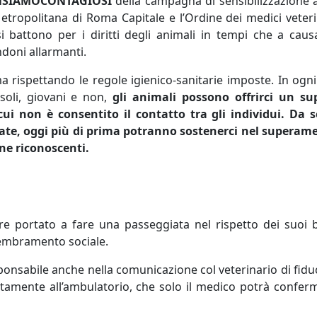
SIAMOCONTAGIOSI
della campagna di sensibilizzazione 
tropolitana di Roma Capitale e l’Ordine dei medici veteri
 battono per i diritti degli animali in tempi che a caus
doni allarmanti.
rispettando le regole igienico-sanitarie imposte. In ogni
 soli, giovani e non,
gli animali possono offrirci un su
ui non è consentito il contatto tra gli individui. Da 
nate, oggi più di prima potranno sostenerci nel superam
one riconoscenti.
ere portato a fare una passeggiata nel rispetto dei suoi 
ssembramento sociale.
ponsabile anche nella comunicazione col veterinario di fidu
ttamente all’ambulatorio, che solo il medico potrà confer