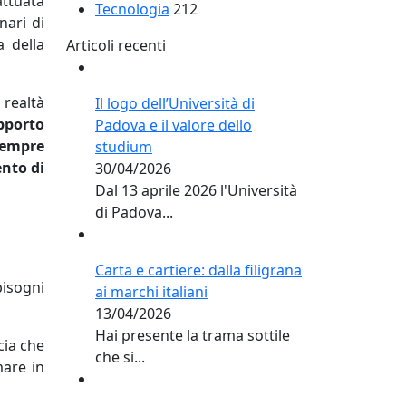
attuata
Tecnologia
212
nari di
a della
Articoli recenti
 realtà
Il logo dell’Università di
pporto
Padova e il valore dello
sempre
studium
ento di
30/04/2026
Dal 13 aprile 2026 l'Università
di Padova...
Carta e cartiere: dalla filigrana
bisogni
ai marchi italiani
13/04/2026
Hai presente la trama sottile
cia che
che si...
mare in