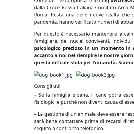
Come del resto riporta l’hashtag
#NOINON
dalla Croce Rossa Italiana Comitato Area Me
Roma. Resta una delle nuove realtà che si
pandemia, hanno verificato numeri di abban
Per questo è necessario mantenere la calma 
famigliare, dai nuclei conviventi, individui
psicologico prezioso in un momento in c
accanto a noi nel riempire le nostre gior
questa difficile sfida per l’umanità. Siam
Consigli utili
– Se la famiglia è sana, il cane potrà ess
fisiologici e purché non diventi causa di a
– La gestione di un animale deve essere res
sarà bene contattare prima di recarsi dire
seguito a confronto telefonico.