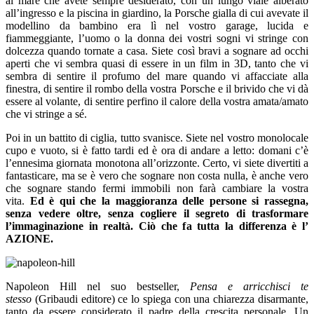
al mare che avete sempre desiderato, con un lungo viale alberato
all’ingresso e la piscina in giardino, la Porsche gialla di cui avevate il
modellino da bambino era lì nel vostro garage, lucida e
fiammeggiante, l’uomo o la donna dei vostri sogni vi stringe con
dolcezza quando tornate a casa. Siete così bravi a sognare ad occhi
aperti che vi sembra quasi di essere in un film in 3D, tanto che vi
sembra di sentire il profumo del mare quando vi affacciate alla
finestra, di sentire il rombo della vostra Porsche e il brivido che vi dà
essere al volante, di sentire perfino il calore della vostra amata/amato
che vi stringe a sé.
Poi in un battito di ciglia, tutto svanisce. Siete nel vostro monolocale
cupo e vuoto, si è fatto tardi ed è ora di andare a letto: domani c’è
l’ennesima giornata monotona all’orizzonte. Certo, vi siete divertiti a
fantasticare, ma se è vero che sognare non costa nulla, è anche vero
che sognare stando fermi immobili non farà cambiare la vostra
vita.
Ed è qui che la maggioranza delle persone si rassegna,
senza vedere oltre, senza cogliere il segreto di trasformare
l’immaginazione in realtà. Ciò che fa tutta la differenza è l’
AZIONE.
Napoleon Hill nel suo bestseller,
Pensa e arricchisci te
stesso
(Gribaudi editore) ce lo spiega con una chiarezza disarmante,
tanto da essere considerato il padre della crescita personale. Un