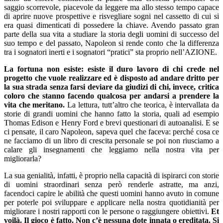
saggio scorrevole, piacevole da leggere ma allo stesso tempo capace
di aprire nuove prospettive e risvegliare sogni nel cassetto di cui si
era quasi dimenticati di possedere la chiave. Avendo passato gran
parte della sua vita a studiare la storia degli uomini di successo del
suo tempo e del passato, Napoleon si rende conto che la differenza
tra i sognatori inerti e i sognatori “pratici” sta proprio nell’AZIONE.
La fortuna non esiste: esiste il duro lavoro di chi crede nel
progetto che vuole realizzare ed è disposto ad andare dritto per
la sua strada senza farsi deviare da giudizi di chi, invece, critica
coloro che stanno facendo qualcosa per andarsi a prendere la
vita che meritano.
La lettura, tutt’altro che teorica, è intervallata da
storie di grandi uomini che hanno fatto la storia, quali ad esempio
Thomas Edison e Henry Ford e brevi questionari di autoanalisi. E se
ci pensate, il caro Napoleon, sapeva quel che faceva: perché cosa ce
ne facciamo di un libro di crescita personale se poi non riusciamo a
calare gli insegnamenti che leggiamo nella nostra vita per
migliorarla?
La sua genialità, infatti, è proprio nella capacità di ispirarci con storie
di uomini straordinari senza però renderle astratte, ma anzi,
facendoci capire le abilità che questi uomini hanno avuto in comune
per poterle poi sviluppare e applicare nella nostra quotidianità per
migliorare i nostri rapporti con le persone o raggiungere obiettivi.
Et
voilà. Il gioco è fatto. Non c’è nessuna dote innata o ereditata. Si