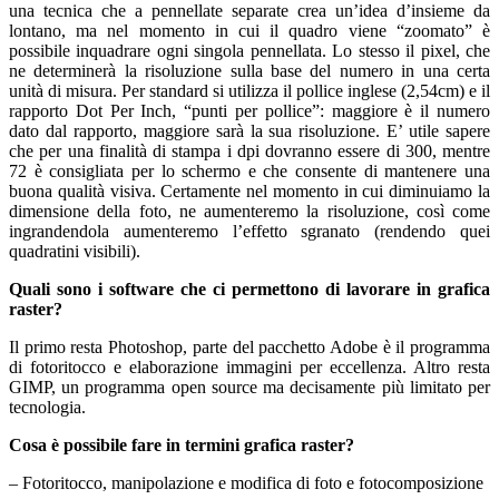
una tecnica che a pennellate separate crea un’idea d’insieme da
lontano, ma nel momento in cui il quadro viene “zoomato” è
possibile inquadrare ogni singola pennellata. Lo stesso il pixel, che
ne determinerà la risoluzione sulla base del numero in una certa
unità di misura. Per standard si utilizza il pollice inglese (2,54cm) e il
rapporto Dot Per Inch, “punti per pollice”: maggiore è il numero
dato dal rapporto, maggiore sarà la sua risoluzione. E’ utile sapere
che per una finalità di stampa i dpi dovranno essere di 300, mentre
72 è consigliata per lo schermo e che consente di mantenere una
buona qualità visiva. Certamente nel momento in cui diminuiamo la
dimensione della foto, ne aumenteremo la risoluzione, così come
ingrandendola aumenteremo l’effetto sgranato (rendendo quei
quadratini visibili).
Quali sono i software che ci permettono di lavorare in grafica
raster?
Il primo resta Photoshop, parte del pacchetto Adobe è il programma
di fotoritocco e elaborazione immagini per eccellenza. Altro resta
GIMP, un programma open source ma decisamente più limitato per
tecnologia.
Cosa è possibile fare in termini grafica raster?
– Fotoritocco, manipolazione e modifica di foto e fotocomposizione