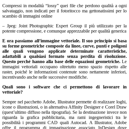
Compressi in modalità “lossy” quei file che perdono qualità a ogni
salvataggio, non indicati per il fotoritocco ma gettonatissimi per lo
scambio di immagini online
– Jpeg: Joint Photographic Expert Group il più utilizzato per la
potente compressione, e comunque apprezzabile per qualità generica
E ora passiamo all’immagine vettoriale. Il suo principio si basa
su forme geometriche composte da linee, curve, punti e poligoni
alle quali vengono applicate determinate caratteristiche,
adattabili a qualsiasi formato senza perdita di risoluzione.
Questo perché hanno alla base delle equazioni geometriche.
Le
immagini vettoriali occupano oltretutto meno spazio rispetto alle
raster, poiché le informazioni contenute sono nettamente inferiori,
incentivando anche nelle successive modifiche.
Quali sono i software che ci permettono di lavorare in
vettoriale?
Sempre nel pacchetto Adobe, Illustrator permette di realizzare loghi,
icone o illustrazioni, o in alternativa Affinity Designer e Corel Draw
(quest’ultimo diffuso nella tipografia). Se la destinazione invece non
riguarda la grafica pubblicitaria, ma rami ingegneristici tra le
possibilità i programmi CAD quali Autocad. A Illustrator, Adobe
offre il programma di impaginazione associato InDesign dove