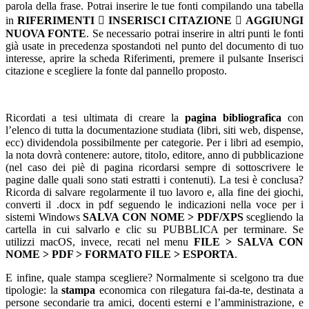
parola della frase. Potrai inserire le tue fonti compilando una tabella
in
RIFERIMENTI  INSERISCI CITAZIONE  AGGIUNGI
NUOVA FONTE
. Se necessario potrai inserire in altri punti le fonti
già usate in precedenza spostandoti nel punto del documento di tuo
interesse, aprire la scheda Riferimenti, premere il pulsante Inserisci
citazione e scegliere la fonte dal pannello proposto.
Ricordati a tesi ultimata di creare la
pagina bibliografica
con
l’elenco di tutta la documentazione studiata (libri, siti web, dispense,
ecc) dividendola possibilmente per categorie. Per i libri ad esempio,
la nota dovrà contenere: autore, titolo, editore, anno di pubblicazione
(nel caso dei piè di pagina ricordarsi sempre di sottoscrivere le
pagine dalle quali sono stati estratti i contenuti). La tesi è conclusa?
Ricorda di salvare regolarmente il tuo lavoro e, alla fine dei giochi,
converti il .docx in pdf seguendo le indicazioni nella voce per i
sistemi Windows
SALVA CON NOME > PDF/XPS
scegliendo la
cartella in cui salvarlo e clic su PUBBLICA per terminare. Se
utilizzi macOS, invece, recati nel menu
FILE > SALVA CON
NOME > PDF > FORMATO FILE > ESPORTA
.
E infine, quale stampa scegliere? Normalmente si scelgono tra due
tipologie: la
stampa
economica con rilegatura fai-da-te, destinata a
persone secondarie tra amici, docenti esterni e l’amministrazione, e