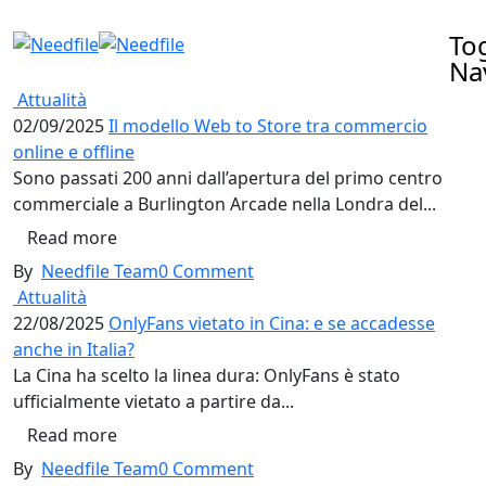
To
Na
Attualità
02/09/2025
Il modello Web to Store tra commercio
online e offline
Sono passati 200 anni dall’apertura del primo centro
commerciale a Burlington Arcade nella Londra del...
Read more
By
Needfile Team
0
Comment
Attualità
22/08/2025
OnlyFans vietato in Cina: e se accadesse
anche in Italia?
La Cina ha scelto la linea dura: OnlyFans è stato
ufficialmente vietato a partire da...
Read more
By
Needfile Team
0
Comment