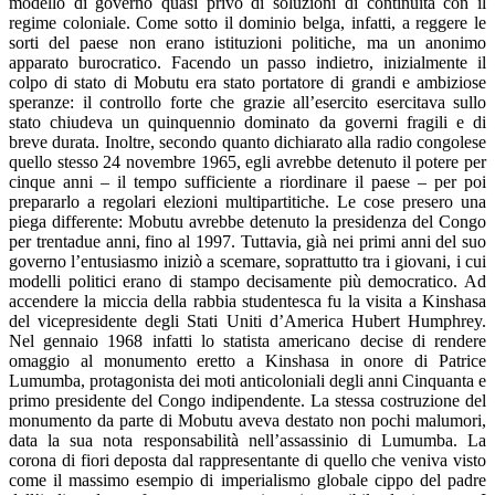
modello di governo quasi privo di soluzioni di continuità con il
regime coloniale. Come sotto il dominio belga, infatti, a reggere le
sorti del paese non erano istituzioni politiche, ma un anonimo
apparato burocratico. Facendo un passo indietro, inizialmente il
colpo di stato di Mobutu era stato portatore di grandi e ambiziose
speranze: il controllo forte che grazie all’esercito esercitava sullo
stato chiudeva un quinquennio dominato da governi fragili e di
breve durata. Inoltre, secondo quanto dichiarato alla radio congolese
quello stesso 24 novembre 1965, egli avrebbe detenuto il potere per
cinque anni – il tempo sufficiente a riordinare il paese – per poi
prepararlo a regolari elezioni multipartitiche. Le cose presero una
piega differente: Mobutu avrebbe detenuto la presidenza del Congo
per trentadue anni, fino al 1997. Tuttavia, già nei primi anni del suo
governo l’entusiasmo iniziò a scemare, soprattutto tra i giovani, i cui
modelli politici erano di stampo decisamente più democratico. Ad
accendere la miccia della rabbia studentesca fu la visita a Kinshasa
del vicepresidente degli Stati Uniti d’America Hubert Humphrey.
Nel gennaio 1968 infatti lo statista americano decise di rendere
omaggio al monumento eretto a Kinshasa in onore di Patrice
Lumumba, protagonista dei moti anticoloniali degli anni Cinquanta e
primo presidente del Congo indipendente. La stessa costruzione del
monumento da parte di Mobutu aveva destato non pochi malumori,
data la sua nota responsabilità nell’assassinio di Lumumba. La
corona di fiori deposta dal rappresentante di quello che veniva visto
come il massimo esempio di imperialismo globale cippo del padre