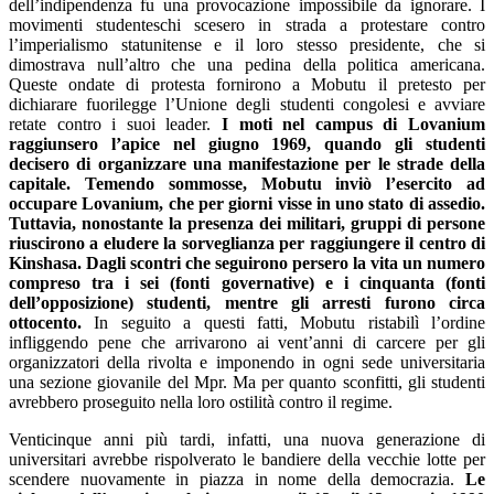
dell’indipendenza fu una provocazione impossibile da ignorare. I
movimenti studenteschi scesero in strada a protestare contro
l’imperialismo statunitense e il loro stesso presidente, che si
dimostrava null’altro che una pedina della politica americana.
Queste ondate di protesta fornirono a Mobutu il pretesto per
dichiarare fuorilegge l’Unione degli studenti congolesi e avviare
retate contro i suoi leader.
I moti nel campus di Lovanium
raggiunsero l’apice nel giugno 1969, quando gli studenti
decisero di organizzare una manifestazione per le strade della
capitale. Temendo sommosse, Mobutu inviò l’esercito ad
occupare Lovanium, che per giorni visse in uno stato di assedio.
Tuttavia, nonostante la presenza dei militari, gruppi di persone
riuscirono a eludere la sorveglianza per raggiungere il centro di
Kinshasa. Dagli scontri che seguirono persero la vita un numero
compreso tra i sei (fonti governative) e i cinquanta (fonti
dell’opposizione) studenti, mentre gli arresti furono circa
ottocento.
In seguito a questi fatti, Mobutu ristabilì l’ordine
infliggendo pene che arrivarono ai vent’anni di carcere per gli
organizzatori della rivolta e imponendo in ogni sede universitaria
una sezione giovanile del Mpr. Ma per quanto sconfitti, gli studenti
avrebbero proseguito nella loro ostilità contro il regime.
Venticinque anni più tardi, infatti, una nuova generazione di
universitari avrebbe rispolverato le bandiere della vecchie lotte per
scendere nuovamente in piazza in nome della democrazia.
Le