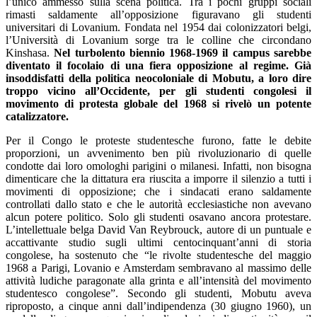
l’unico ammesso sulla scena politica. Tra i pochi gruppi sociali
rimasti saldamente all’opposizione figuravano gli studenti
universitari di Lovanium. Fondata nel 1954 dai colonizzatori belgi,
l’Università di Lovanium sorge tra le colline che circondano
Kinshasa.
Nel turbolento biennio 1968-1969 il campus sarebbe
diventato il focolaio di una fiera opposizione al regime. Già
insoddisfatti della politica neocoloniale di Mobutu, a loro dire
troppo vicino all’Occidente, per gli studenti congolesi il
movimento di protesta globale del 1968 si rivelò un potente
catalizzatore.
Per il Congo le proteste studentesche furono, fatte le debite
proporzioni, un avvenimento ben più rivoluzionario di quelle
condotte dai loro omologhi parigini o milanesi. Infatti, non bisogna
dimenticare che la dittatura era riuscita a imporre il silenzio a tutti i
movimenti di opposizione; che i sindacati erano saldamente
controllati dallo stato e che le autorità ecclesiastiche non avevano
alcun potere politico. Solo gli studenti osavano ancora protestare.
L’intellettuale belga David Van Reybrouck, autore di un puntuale e
accattivante studio sugli ultimi centocinquant’anni di storia
congolese, ha sostenuto che “le rivolte studentesche del maggio
1968 a Parigi, Lovanio e Amsterdam sembravano al massimo delle
attività ludiche paragonate alla grinta e all’intensità del movimento
studentesco congolese”. Secondo gli studenti, Mobutu aveva
riproposto, a cinque anni dall’indipendenza (30 giugno 1960), un