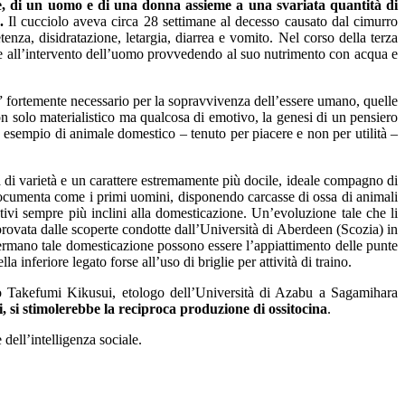
, di un uomo e di una donna assieme a una svariata quantità di
.
Il cucciolo aveva circa 28 settimane al decesso causato dal cimurro
enza, disidratazione, letargia, diarrea e vomito. Nel corso della terza
zie all’intervento dell’uomo provvedendo al suo nutrimento con acqua e
o” fortemente necessario per la sopravvivenza dell’essere umano, quelle
non solo materialistico ma qualcosa di emotivo, la genesi di un pensiero
esempio di animale domestico – tenuto per piacere e non per utilità –
 di varietà e un carattere estremamente più docile, ideale compagno di
e documenta come i primi uomini, disponendo carcasse di ossa di animali
utivi sempre più inclini alla domesticazione. Un’evoluzione tale che li
rovata dalle scoperte condotte dall’Università di Aberdeen (Scozia) in
nfermano tale domesticazione possono essere l’appiattimento delle punte
 inferiore legato forse all’uso di briglie per attività di traino.
o Takefumi Kikusui, etologo dell’Università di Azabu a Sagamihara
i, si stimolerebbe la reciproca produzione di ossitocina
.
dell’intelligenza sociale.