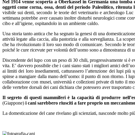
Nel 1914 venne scoperta a Oberkassel in Germania una tomba da
oggetti come corna, ossa, denti del periodo Paleolitico, ritenuta 
visibile sui denti, secondo le teorie del veterinario e archeologo Luc
settimana potrebbe aver causato inoltre disturbi neurologici come con
cibo e all’igiene, ospitandolo in un ambiente caldo.
Una storia tanto antica che ha segnato la genesi di una domesticazione
attività legate alla caccia, alla pastorizia e alla sorveglianza. La sc
che ha rivoluzionato il loro suo modo di comunicare. Secondo le teor
poiché le cure ricevute per volontà dell’uomo sono a dimostranza di 
Discendente del lupo con un peso di 30 chili, progressivamente si è e
vita. E’ davvero possibile che i cani siano stati i migliori amici del
ai limiti dei loro insediamenti, catturassero l’attenzione dei lupi pi
spinse a mangiare dalla mano dell’uomo: il punto di non ritorno. I lu
collaborazione con musei, università e collezioni private di tutto il 
delle vertebre dorsali dei cani dichiara che potessero aver trasportato c
Il segreto di questi mammiferi è la capacità di produrre nell’
(Giappone)
i cani sarebbero riusciti a fare proprio un meccanismo 
La domesticazione del cane rivelano gli scienziati, nasconde molto più 