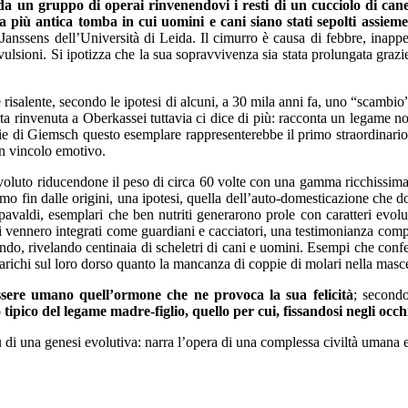
 un gruppo di operai rinvenendovi i resti di un cucciolo di cane
la più antica tomba in cui uomini e cani siano stati sepolti assieme
 Janssens dell’Università di Leida. Il cimurro è causa di febbre, inappet
vulsioni. Si ipotizza che la sua sopravvivenza sia stata prolungata gra
 risalente, secondo le ipotesi di alcuni, a 30 mila anni fa, uno “scambi
operta rinvenuta a Oberkassei tuttavia ci dice di più: racconta un legame 
ie di Giemsch questo esemplare rappresenterebbe il primo straordinario 
un vincolo emotivo.
voluto riducendone il peso di circa 60 volte con una gamma ricchissima
l’uomo fin dalle origini, una ipotesi, quella dell’auto-domesticazione ch
ù spavaldi, esemplari che ben nutriti generarono prole con caratteri evol
pi vennero integrati come guardiani e cacciatori, una testimonianza comp
mondo, rivelando centinaia di scheletri di cani e uomini. Esempi che co
arichi sul loro dorso quanto la mancanza di coppie di molari nella mascella
essere umano quell’ormone che ne provoca la sua felicità
; second
tipico del legame madre-figlio, quello per cui, fissandosi negli occh
di una genesi evolutiva: narra l’opera di una complessa civiltà umana e 