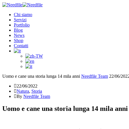
Chi siamo
Servizi
Portfolio
Blog
News
Shop
Contatti
Uomo e cane una storia lunga 14 mila anni
Needfile Team
22/06/202
22/06/2022
Natura
,
Storia
By
Needfile Team
Uomo e cane una storia lunga 14 mila anni