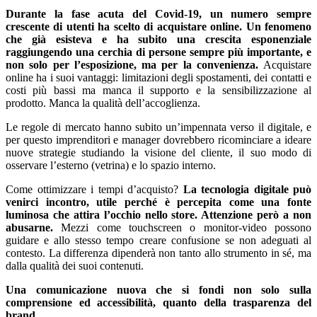
Durante la fase acuta del Covid-19, un numero sempre
crescente di utenti ha scelto di acquistare online. Un fenomeno
che già esisteva e ha subito una crescita esponenziale
raggiungendo una cerchia di persone sempre più importante, e
non solo per l’esposizione, ma per la convenienza.
Acquistare
online ha i suoi vantaggi: limitazioni degli spostamenti, dei contatti e
costi più bassi ma manca il supporto e la sensibilizzazione al
prodotto. Manca la qualità dell’accoglienza.
Le regole di mercato hanno subito un’impennata verso il digitale, e
per questo imprenditori e manager dovrebbero ricominciare a ideare
nuove strategie studiando la visione del cliente, il suo modo di
osservare l’esterno (vetrina) e lo spazio interno.
Come ottimizzare i tempi d’acquisto?
La tecnologia digitale può
venirci incontro, utile perché è percepita come una fonte
luminosa che attira l’occhio nello store. Attenzione però a non
abusarne.
Mezzi come touchscreen o monitor-video possono
guidare e allo stesso tempo creare confusione se non adeguati al
contesto. La differenza dipenderà non tanto allo strumento in sé, ma
dalla qualità dei suoi contenuti.
Una comunicazione nuova che si fondi non solo sulla
comprensione ed accessibilità, quanto della trasparenza del
brand.