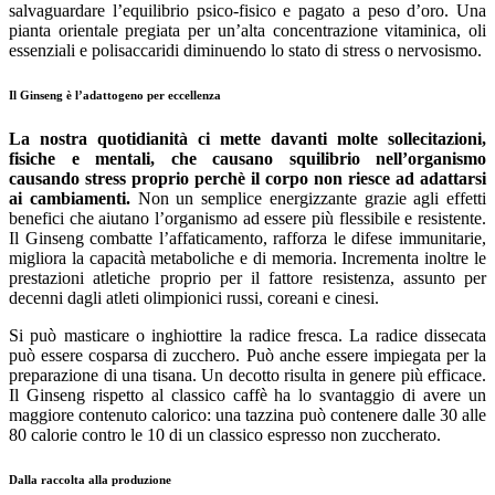
salvaguardare l’equilibrio psico-fisico e pagato a peso d’oro. Una
pianta orientale pregiata per un’alta concentrazione vitaminica, oli
essenziali e polisaccaridi diminuendo lo stato di stress o nervosismo.
Il Ginseng è l’adattogeno per eccellenza
La nostra quotidianità ci mette davanti molte sollecitazioni,
fisiche e mentali, che causano squilibrio nell’organismo
causando stress proprio perchè il corpo non riesce ad adattarsi
ai cambiamenti.
Non un semplice energizzante grazie agli effetti
benefici che aiutano l’organismo ad essere più flessibile e resistente.
Il Ginseng combatte l’affaticamento, rafforza le difese immunitarie,
migliora la capacità metaboliche e di memoria. Incrementa inoltre le
prestazioni atletiche proprio per il fattore resistenza, assunto per
decenni dagli atleti olimpionici russi, coreani e cinesi.
Si può masticare o inghiottire la radice fresca. La radice dissecata
può essere cosparsa di zucchero. Può anche essere impiegata per la
preparazione di una tisana. Un decotto risulta in genere più efficace.
Il Ginseng rispetto al classico caffè ha lo svantaggio di avere un
maggiore contenuto calorico: una tazzina può contenere dalle 30 alle
80 calorie contro le 10 di un classico espresso non zuccherato.
Dalla raccolta alla produzione