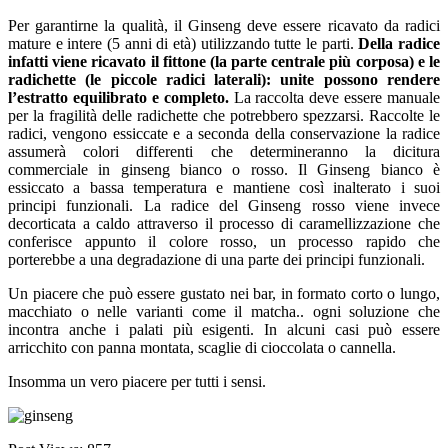
Per garantirne la qualità, il Ginseng deve essere ricavato da radici
mature e intere (5 anni di età) utilizzando tutte le parti.
Della radice
infatti viene ricavato il fittone (la parte centrale più corposa) e le
radichette (le piccole radici laterali): unite possono rendere
l’estratto equilibrato e completo.
La raccolta deve essere manuale
per la fragilità delle radichette che potrebbero spezzarsi. Raccolte le
radici, vengono essiccate e a seconda della conservazione la radice
assumerà colori differenti che determineranno la dicitura
commerciale in ginseng bianco o rosso. Il Ginseng bianco è
essiccato a bassa temperatura e mantiene così inalterato i suoi
principi funzionali. La radice del Ginseng rosso viene invece
decorticata a caldo attraverso il processo di caramellizzazione che
conferisce appunto il colore rosso, un processo rapido che
porterebbe a una degradazione di una parte dei principi funzionali.
Un piacere che può essere gustato nei bar, in formato corto o lungo,
macchiato o nelle varianti come il matcha.. ogni soluzione che
incontra anche i palati più esigenti. In alcuni casi può essere
arricchito con panna montata, scaglie di cioccolata o cannella.
Insomma un vero piacere per tutti i sensi.