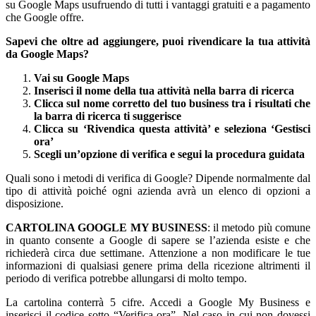
su Google Maps usufruendo di tutti i vantaggi gratuiti e a pagamento
che Google offre.
Sapevi che oltre ad aggiungere, puoi rivendicare la tua attività
da Google Maps?
Vai su Google Maps
Inserisci il nome della tua attività nella barra di ricerca
Clicca sul nome corretto del tuo business tra i risultati che
la barra di ricerca ti suggerisce
Clicca su ‘Rivendica questa attività’ e seleziona ‘Gestisci
ora’
Scegli un’opzione di verifica e segui la procedura guidata
Quali sono i metodi di verifica di Google? Dipende normalmente dal
tipo di attività poiché ogni azienda avrà un elenco di opzioni a
disposizione.
CARTOLINA GOOGLE MY BUSINESS
: il metodo più comune
in quanto consente a Google di sapere se l’azienda esiste e che
richiederà circa due settimane. Attenzione a non modificare le tue
informazioni di qualsiasi genere prima della ricezione altrimenti il
periodo di verifica potrebbe allungarsi di molto tempo.
La cartolina conterrà 5 cifre. Accedi a Google My Business e
inserisci il codice sotto “Verifica ora”. Nel caso in cui non dovessi