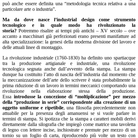
può anche essere definita una “metodologia tecnica relativa a una
particolare arte o industria”.
Ma da dove nasce l’industrial design come strumento
tecnologico e in quale modo ha rivoluzionato la
storia?
Potremmo risalire ai tempi più antichi – XV secolo – ove
accanto a macchinari già perfezionati erano presenti manifatture ad
alta specializzazione: la genesi della moderna divisione del lavoro e
delle attuali linee di montaggio.
La rivoluzione industriale (1760-1830) ha definito uno spartiacque
tra la produzione artigianale e industriale, una rivoluzione
tecnologica segnata anche dall’avvento della stampa. La stampa
dunque ha costituito l’atto di nascita dell’industria dal momento che
la meccanizzazione dell’arte dello scrivere è stata probabilmente la
prima riduzione di un lavoro in termini meccanici comportando una
rivoluzione nella elaborazione stessa della produzione.
Essa
introdusse la concezione di “moltiplicazione” per mezzo
della “produzione in serie” corrispondente alla creazione di un
oggetto uniforme e ripetibile
, una filosofia precedentemente non
attuabile per la presenza degli amanuensi se si vuole parlare in
termini di stampa. Si ipotizza che la stampa a caratteri mobili derivi
direttamente dalla silografia che impiegò come matrice una tavoletta
di legno con lettere incise, inchiostrate e premute per mezzo di un
tornio su un foglio di carta, riproducendo più volte un testo con