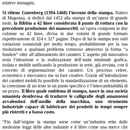
relative immagini.
Si ritiene Gutenberg (1394-1468) l’invento della stampa.
Nativo
di Magonza, si dedicò dal 1452 alla stampa di un’opera di grande
mole,
la Bibbia a 42 linee considerata il punto di rottura con la
precedente produzione dei manoscritti
: un’opera composta in due
colonne su 42 linee, divisa in due volumi di grande formato
rispettivamente di 324 e 327 pagine. Dopo di lui la stampa non subì
variazioni sostanziali per molto tempo, probabilmente per la sua
risoluzione a qualsiasi problema connesso attraverso la forma “a
fondere” oltre all’allineamento dei caratteri. L’aspetto più innovativo
resta l’ideazione e la realizzazione dell’unità minimale grafica,
isolata e mobile unificando la produzione in serie, già avviata, con il
concetto di segmentazione dei caratteri. Un processo celere,
economico e meccanico ma su basi creative. Grazie all’introduzione
dei caratteri mobili fu possibile la standardizzazione di un elemento,
la correzione di un testo in un punto specifico e l’intercambiabilità di
un pezzo.
Il libro quale emblema di stampa, nasce in una società
umanista desiderosa di tradurre le calligrafie degli amanuensi
avvalendosi dell’ausilio della macchina, uno strumento
industriale capace di fabbricare dei prodotti in tempi sempre
più ristretti e a basso costo.
“Fin dall’origine la stampa sorse come un’industria retta dalle
medesime leggi delle altre industrie e il libro come una merce che