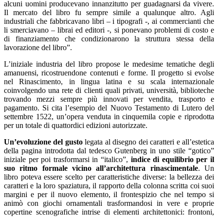
alcuni uomini producevano innanzitutto per guadagnarsi da vivere.
Il mercato del libro fu sempre simile a qualunque altro. Agli
industriali che fabbricavano libri – i tipografi -, ai commercianti che
li smerciavano – librai ed editori -, si ponevano problemi di costo e
di finanziamento che condizionarono la struttura stessa della
lavorazione del libro”.
L’iniziale industria del libro propose le medesime tematiche degli
amanuensi, ricostruendone contenuti e forme. Il progetto si evolse
nel Rinascimento, in lingua latina e su scala internazionale
coinvolgendo una rete di clienti quali privati, università, biblioteche
trovando mezzi sempre più innovati per vendita, trasporto e
pagamento. Si cita l’esempio del Nuovo Testamento di Lutero del
settembre 1522, un’opera venduta in cinquemila copie e riprodotta
per un totale di quattordici edizioni autorizzate.
Un’evoluzione del gusto
legata al disegno dei caratteri e all’estetica
della pagina introdotta dal tedesco Gutenberg in uno stile “gotico”
iniziale per poi trasformarsi in “italico”,
indice di equilibrio per il
suo ritmo formale vicino all’architettura rinascimentale
. Un
libro poteva essere scelto per caratteristiche diverse: la bellezza dei
caratteri e la loro spaziatura, il rapporto della colonna scritta coi suoi
margini e per il nuovo elemento, il frontespizio che nel tempo si
animò con giochi ornamentali trasformandosi in vere e proprie
copertine scenografiche intrise di elementi architettonici: frontoni,