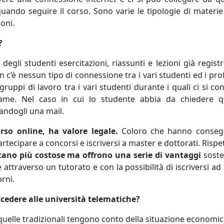
ando seguire il corso. Sono varie le tipologie di materie
oni.
?
gli studenti esercitazioni, riassunti e lezioni già registr
 c’è nessun tipo di connessione tra i vari studenti ed i pro
ruppi di lavoro tra i vari studenti durante i quali ci si co
esame. Nel caso in cui lo studente abbia da chiedere q
andogli una mail.
so online, ha valore legale.
Coloro che hanno consegu
tecipare a concorsi e iscriversi a master e dottorati. Rispet
tano più costose ma offrono una serie di vantaggi
sost
 attraverso un tutorato e con la possibilità di iscriversi ad 
rni.
ccedere alle università telematiche?
e quelle tradizionali tengono conto della situazione economic