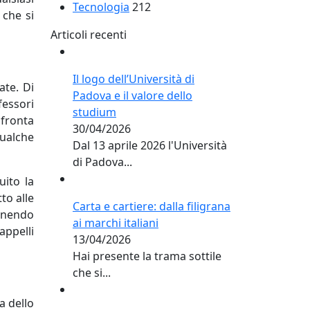
Tecnologia
212
 che si
Articoli recenti
Il logo dell’Università di
ate. Di
Padova e il valore dello
fessori
studium
nfronta
30/04/2026
ualche
Dal 13 aprile 2026 l'Università
di Padova...
ito la
to alle
Carta e cartiere: dalla filigrana
enendo
ai marchi italiani
appelli
13/04/2026
Hai presente la trama sottile
che si...
a dello