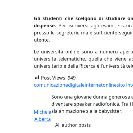
Gli studenti che scelgono di studiare o
dispense.
Per iscriversi agli esami, scari
presso le segreterie ma è sufficiente segui
utente.
Le università online sono a numero aperto, 
università telematiche, quella che viene a
universitario e della Ricerca è l’università t
Post Views:
949
comunicazione
digitale
internet
online
sito in
Sono una giovane donna generosa e s
diventare speaker radiofonica. Tra i 
sia animazione sia la babysitter.
Michela
Alberta
All author posts