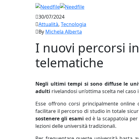
30/07/2024
Attualità
,
Tecnologia
By
Michela Alberta
I nuovi percorsi in
telematiche
Negli ultimi tempi si sono diffuse le un
adulti
rivelandosi un’ottima scelta nel caso
Esse offrono corsi principalmente online
facilitare il percorso di studio in totale sicu
sostenere gli esami
ed è la scappatoia per c
lezioni delle università tradizionali.
Per frequentare queste università basta av