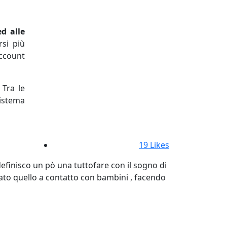
d alle
rsi più
account
 Tra le
sistema
19
Likes
finisco un pò una tuttofare con il sogno di
stato quello a contatto con bambini , facendo