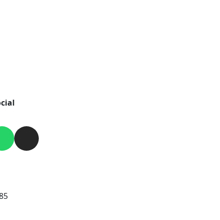
cial
85