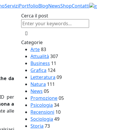
mo
Servizi
Portfolio
Blog
News
Shop
Contatti
Cerca il post
Categorie
Arte
83
Attualità
307
Business
11
Grafica
124
Letteratura
09
che da
Natura
111
News
05
ID per
Promozione
05
rsona a
Psicologia
34
te alle
Recensioni
10
Sociologia
49
Storia
73
alsiasi