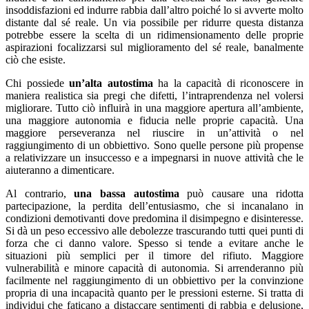
insoddisfazioni ed indurre rabbia dall’altro poiché lo si avverte molto
distante dal sé reale. Un via possibile per ridurre questa distanza
potrebbe essere la scelta di un ridimensionamento delle proprie
aspirazioni focalizzarsi sul miglioramento del sé reale, banalmente
ciò che esiste.
Chi possiede
un’alta autostima
ha la capacità di riconoscere in
maniera realistica sia pregi che difetti, l’intraprendenza nel volersi
migliorare. Tutto ciò influirà in una maggiore apertura all’ambiente,
una maggiore autonomia e fiducia nelle proprie capacità. Una
maggiore perseveranza nel riuscire in un’attività o nel
raggiungimento di un obbiettivo. Sono quelle persone più propense
a relativizzare un insuccesso e a impegnarsi in nuove attività che le
aiuteranno a dimenticare.
Al contrario,
una bassa autostima
può causare una ridotta
partecipazione, la perdita dell’entusiasmo, che si incanalano in
condizioni demotivanti dove predomina il disimpegno e disinteresse.
Si dà un peso eccessivo alle debolezze trascurando tutti quei punti di
forza che ci danno valore. Spesso si tende a evitare anche le
situazioni più semplici per il timore del rifiuto. Maggiore
vulnerabilità e minore capacità di autonomia. Si arrenderanno più
facilmente nel raggiungimento di un obbiettivo per la convinzione
propria di una incapacità quanto per le pressioni esterne. Si tratta di
individui che faticano a distaccare sentimenti di rabbia e delusione,