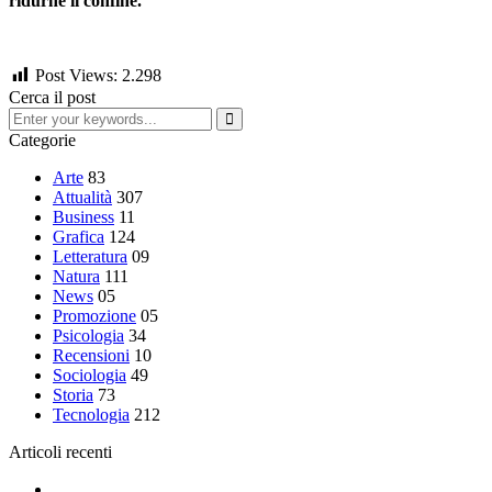
ridurne il confine.
Post Views:
2.298
Cerca il post
Categorie
Arte
83
Attualità
307
Business
11
Grafica
124
Letteratura
09
Natura
111
News
05
Promozione
05
Psicologia
34
Recensioni
10
Sociologia
49
Storia
73
Tecnologia
212
Articoli recenti