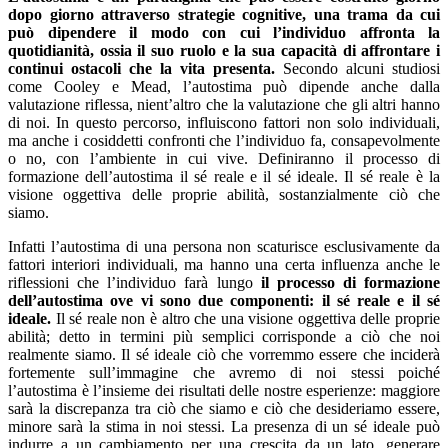
dopo giorno attraverso strategie cognitive, una trama da cui
può dipendere il modo con cui l’individuo affronta la
quotidianità, ossia il suo ruolo e la sua capacità di affrontare i
continui ostacoli che la vita presenta.
Secondo alcuni studiosi
come Cooley e Mead, l’autostima può dipende anche dalla
valutazione riflessa, nient’altro che la valutazione che gli altri hanno
di noi. In questo percorso, influiscono fattori non solo individuali,
ma anche i cosiddetti confronti che l’individuo fa, consapevolmente
o no, con l’ambiente in cui vive. Definiranno il processo di
formazione dell’autostima il sé reale e il sé ideale. Il sé reale è la
visione oggettiva delle proprie abilità, sostanzialmente ciò che
siamo.
Infatti l’autostima di una persona non scaturisce esclusivamente da
fattori interiori individuali, ma hanno una certa influenza anche le
riflessioni che l’individuo farà lungo
il processo di formazione
dell’autostima ove vi sono due componenti: il sé reale e il sé
ideale.
Il sé reale non è altro che una visione oggettiva delle proprie
abilità; detto in termini più semplici corrisponde a ciò che noi
realmente siamo. Il sé ideale ciò che vorremmo essere che inciderà
fortemente sull’immagine che avremo di noi stessi poiché
l’autostima è l’insieme dei risultati delle nostre esperienze: maggiore
sarà la discrepanza tra ciò che siamo e ciò che desideriamo essere,
minore sarà la stima in noi stessi. La presenza di un sé ideale può
indurre a un cambiamento per una crescita da un lato, generare