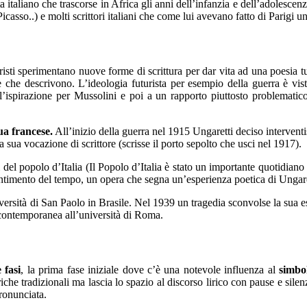
taliano che trascorse in Africa gli anni dell’infanzia e dell’adolescenza
asso..) e molti scrittori italiani che come lui avevano fatto di Parigi u
risti sperimentano nuove forme di scrittura per dar vita ad una poesia t
he descrivono. L’ideologia futurista per esempio della guerra è vista
’ispirazione per Mussolini e poi a un rapporto piuttosto problematic
ua francese.
All’inizio della guerra nel 1915 Ungaretti deciso interventi
 sua vocazione di scrittore (scrisse il porto sepolto che usci nel 1917).
el popolo d’Italia (Il Popolo d’Italia è stato un importante quotidiano 
 sentimento del tempo, un opera che segna un’esperienza poetica di Ungar
versità di San Paolo in Brasile. Nel 1939 un tragedia sconvolse la sua esis
e contemporanea all’università di Roma.
e fasi
, la prima fase iniziale dove c’è una notevole influenza al
simbo
iche tradizionali ma lascia lo spazio al discorso lirico con pause e silen
ronunciata.