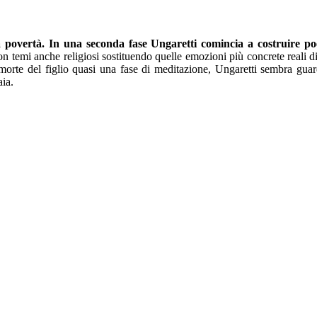
 povertà. In una seconda fase Ungaretti comincia a costruire poe
con temi anche religiosi sostituendo quelle emozioni più concrete reali 
n morte del figlio quasi una fase di meditazione, Ungaretti sembra guard
aia.