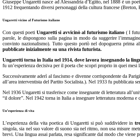
Giuseppe Ungaretti nasce ad Alessandria d’Egitto, nel 1888 è un poeta i
1912 frequentando diversi personaggi della cultura francese (Breton, Pic
Ungaretti vicino al Futurismo italiano
Con questi poeti
Ungaretti si avvicinò al futurismo italiano
( I futu
parole, le dispongono sulla pagina in modo da suggerire l’immagine c
convinto nazionalismo). Tutto questo portò nel dopoguerra prima all
pubblicate inizialmente su una rivista futurista.
Ungaretti torna in Italia nel 1914, dove lavora insegnando la ling
fu un’esperienza decisiva per il poeta che scopri proprio in quei mesi la
Successivamente aderì al fascismo e divenne corrispondente da Parigi d
all’area interventista del Partito Socialista.). Nel 1933 fu pubblicata
Nel 1936 Ungaretti si trasferisce come insegnante di letteratura all’uni
“il dolore”. Nel 1942 torna in Italia a insegnare letteratura moderna 
Un’esperienza di vita
L’esperienza della vita poetica di Ungaretti si può suddividere in
tr
singola, sia nel suo valore di suono sia nel ritmo, non usa misure metr
brevi. Una lingua assai parlata, resa significante dal modo che viene p