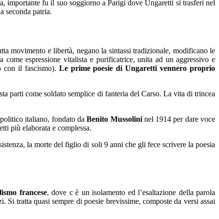
, importante fu il suo soggiorno a Parigi dove Ungaretti si trasferì nel
na seconda patria.
utta movimento e libertà, negano la sintassi tradizionale, modificano le
 come espressione vitalista e purificatrice, unita ad un aggressivo e
o con il fascismo).
Le prime poesie di Ungaretti vennero proprio
sta parti come soldato semplice di fanteria del Carso. La vita di trincea
politico italiano, fondato da
Benito Mussolini
nel 1914 per dare voce
etti più elaborata e complessa.
tenza, la morte del figlio di soli 9 anni che gli fece scrivere la poesia
lismo francese
, dove c è un isolamento ed l’esaltazione della parola
zi. Si tratta quasi sempre di poesie brevissime, composte da versi assai