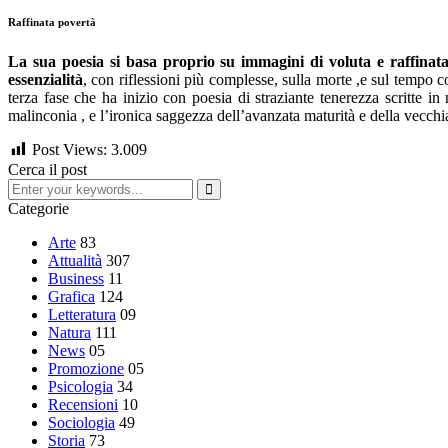
Raffinata povertà
La sua poesia si basa proprio su immagini di voluta e raffinata
essenzialità
, con riflessioni più complesse, sulla morte ,e sul tempo 
terza fase che ha inizio con poesia di straziante tenerezza scritte i
malinconia , e l’ironica saggezza dell’avanzata maturità e della vecchi
Post Views:
3.009
Cerca il post
Categorie
Arte
83
Attualità
307
Business
11
Grafica
124
Letteratura
09
Natura
111
News
05
Promozione
05
Psicologia
34
Recensioni
10
Sociologia
49
Storia
73