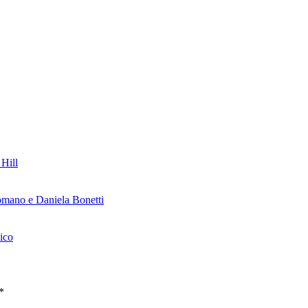
 Hill
omano e Daniela Bonetti
ico
*