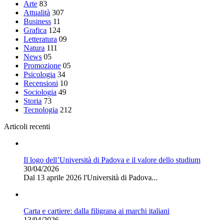
Arte
83
Attualità
307
Business
11
Grafica
124
Letteratura
09
Natura
111
News
05
Promozione
05
Psicologia
34
Recensioni
10
Sociologia
49
Storia
73
Tecnologia
212
Articoli recenti
Il logo dell’Università di Padova e il valore dello studium
30/04/2026
Dal 13 aprile 2026 l'Università di Padova...
Carta e cartiere: dalla filigrana ai marchi italiani
13/04/2026