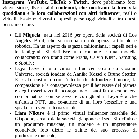
Instagram, YouTube, TikTok o Twitch
, dove pubblicano foto,
video, storie, live e altri
contenuti, che mostrano la loro vita
quotidiana e le loro collaborazioni con altri influencer
, reali o
virtuali. Esistono diversi di questi personaggi virtuali e tra questi
possiamo citare:
Lil Miquela
, nata nel 2016 per opera della società di Los
Angeles Brud, che si occupa di intelligenza artificiale e
robotica. Ha un aspetto da ragazza californiana, i capelli neri e
le lentiggini. Si definisce una cantante e una modella
collaborando con brand come Prada, Calvin Klein, Samsung
e Spotify;
Leya Love
è una virtual influencer creata da Cosmiq
Universe, società fondata da Annika Kessel e Bruno Stettler.
E’ stata costruita con l’intento di diffondere l’amore, la
compassione e la consapevolezza per il benessere del pianeta
e degli esseri viventi incoraggiando i suoi fan a connettersi
con la natura, con se stessi e con gli altri. Leya è anche
un’artista NFT, una co-autrice di un libro bestseller e una
speaker in eventi internazionali;
Liam Nikuro
è il primo virtual influencer maschile del
Giappone, creato dalla società giapponese 1sec. Si definisce
un produttore musicale, un modello e un imprenditore
econdivide foto dietro le quinte del suo processo di
produzione musicale;