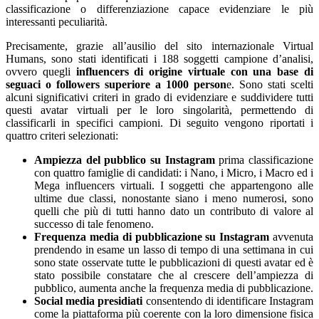
classificazione o differenziazione capace evidenziare le più
interessanti peculiarità.
Precisamente, grazie all’ausilio del sito internazionale Virtual
Humans, sono stati identificati i 188 soggetti campione d’analisi,
ovvero quegli
influencers di origine virtuale con una base di
seguaci o followers superiore a 1000 person
e. Sono stati scelti
alcuni significativi criteri in grado di evidenziare e suddividere tutti
questi avatar virtuali per le loro singolarità, permettendo di
classificarli in specifici campioni. Di seguito vengono riportati i
quattro criteri selezionati:
Ampiezza del pubblico su Instagram
prima classificazione
con quattro famiglie di candidati: i Nano, i Micro, i Macro ed i
Mega influencers virtuali. I soggetti che appartengono alle
ultime due classi, nonostante siano i meno numerosi, sono
quelli che più di tutti hanno dato un contributo di valore al
successo di tale fenomeno.
Frequenza media di pubblicazione su Instagram
avvenuta
prendendo in esame un lasso di tempo di una settimana in cui
sono state osservate tutte le pubblicazioni di questi avatar ed è
stato possibile constatare che al crescere dell’ampiezza di
pubblico, aumenta anche la frequenza media di pubblicazione.
Social media presidiati
consentendo di identificare Instagram
come la piattaforma più coerente con la loro dimensione fisica