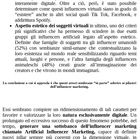
interamente digitale. Oltre a ciò, però, è stato possibile
determinare come questi influencers virtuali siano in grado di
“esistere” anche in altri social quali Tik Tok, Facebook, e
addirittura Spotify.
Aspetto estetico dei soggetti virtuali
in ultimo, uno dei criteri
più significativi che ha permesso di scindere in due esatti
gruppi gli influencers artificiali legato all’aspetto estetico.
Definite due famiglie di soggetti tra gli influencer umanoidi
(52%) con sembianze simil-umane che contestualizzano la
loro esistenza sul mondo reale sensibilizzando riguardo temi
attuali, luoghi e persone, e l’altra famiglia degli influencers
animaleschi (48%) creati grazie all’immaginazione dei
creators e che vivono in mondi immaginari.
La conclusione a cui si approda è che questi attori sembrano “in parte” aderire ai pilastri
dell’influencer marketing.
Essi sembrano compiere un ridimensionamento di tali caratteri per
favorire e valorizzare la loro
natura esclusivamente digitale
. Un
prolungato ed eccessivo successo di questo fenomeno potrebbe, nel
tempo,
generare una sottobanco dell’influencer marketing
chiamato
Artificial Influencer Marketing,
capace di definire
nuovi pillar sempre più coerenti con la dimensione virtuale, in