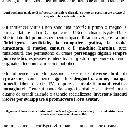
ambito, una mutazione dell’influencer tradizionale al punto tale che
oggi possiamo parlare di influencer virtuale o digitale, ovvero un personaggio creato al
computer che esiste solo in rete.
Gli influencer virtuali non sono una novità; il primo o meglio la
prima, infatti, è nata in Giappone nel 1996 e si chiama Kyoko Date.
Si è trattato del primo esperimento capace di far convergere tra loro
l’intelligenza artificiale, la computer grafica, la realtà
aumentata, il motion capture e il machine learning
, tutte
funzionalità che permettono di creare
personaggi digitali sempre
più realistici
, espressivi e interattivi, in grado di generare contenuti
originali e di comunicare con il pubblico.
Gli influencer virtuali possono nascere da
diverse fonti di
ispirazione
, come personaggi di
videogiochi
,
anime
,
manga
,
fumetti
,
film
o
serie TV
, oppure da
modelli umani reali o
immaginari
. Generati tanto da singoli artisti o da piccoli team
quanto da grandi aziende o agenzie specializzate,
investono ingenti
risorse per sviluppare e promuovere i loro avatar
.
Ognuno di loro viene creato conferendo ad ognuno di essi una propria identità e una
storia che li rendono riconoscibili.
Inoltre, come i corrispettivi umani, hanno un loro canale su