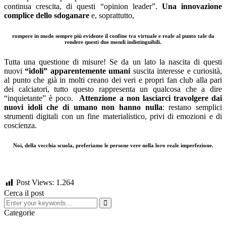
continua crescita, di questi “opinion leader”.
Una innovazione
complice dello sdoganare
e, soprattutto,
rompere in modo sempre più evidente il confine tra virtuale e reale al punto tale da
rendere questi due mondi indistinguibili.
Tutta una questione di misure! Se da un lato la nascita di questi
nuovi
“idoli” apparentemente umani
suscita interesse e curiosità,
al punto che già in molti creano dei veri e propri fan club alla pari
dei calciatori, tutto questo rappresenta un qualcosa che a dire
“inquietante” è poco.
Attenzione a non lasciarci travolgere dai
nuovi idoli
che di umano non hanno nulla
: restano semplici
strumenti digitali con un fine materialistico, privi di emozioni e di
coscienza.
Noi, della vecchia scuola, preferiamo le persone vere nella loro reale imperfezione.
Post Views:
1.264
Cerca il post
Categorie