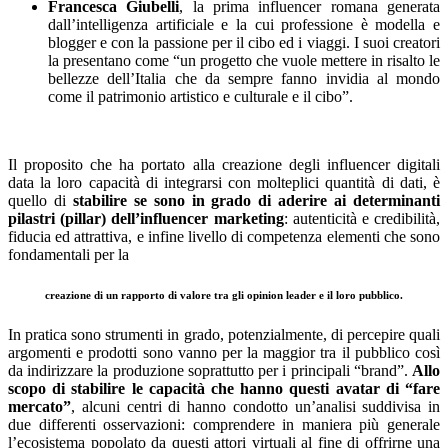
Francesca Giubelli
, la prima influencer romana generata
dall’intelligenza artificiale e la cui professione è modella e
blogger e con la passione per il cibo ed i viaggi. I suoi creatori
la presentano come “un progetto che vuole mettere in risalto le
bellezze dell’Italia che da sempre fanno invidia al mondo
come il patrimonio artistico e culturale e il cibo”.
Il proposito che ha portato alla creazione degli influencer digitali
data la loro capacità di integrarsi con molteplici quantità di dati, è
quello di
stabilire
se sono in grado di aderire ai determinanti
pilastri (pillar) dell’influencer marketing
: autenticità e credibilità,
fiducia ed attrattiva, e infine livello di competenza elementi che sono
fondamentali per la
creazione di un rapporto di valore tra gli opinion leader e il loro pubblico.
In pratica sono strumenti in grado, potenzialmente, di percepire quali
argomenti e prodotti sono vanno per la maggior tra il pubblico così
da indirizzare la produzione soprattutto per i principali “brand”.
Allo
scopo di stabilire le capacità che hanno questi avatar di “fare
mercato”
, alcuni centri di hanno condotto un’analisi suddivisa in
due differenti osservazioni: comprendere in maniera più generale
l’ecosistema popolato da questi attori virtuali al fine di offrirne una