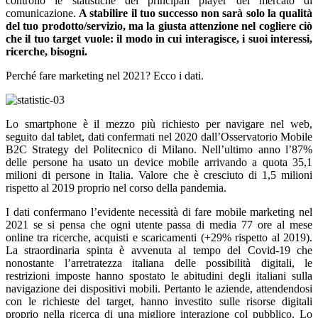
controllo le statistiche dei principali player del mercato di
comunicazione.
A stabilire il tuo successo non sarà solo la qualità
del tuo prodotto/servizio, ma la giusta attenzione nel cogliere ciò
che il tuo target vuole: il modo in cui interagisce, i suoi interessi,
ricerche, bisogni.
Perché fare marketing nel 2021? Ecco i dati.
Lo smartphone è il mezzo più richiesto per navigare nel web,
seguito dal tablet, dati confermati nel 2020 dall’Osservatorio Mobile
B2C Strategy del Politecnico di Milano. Nell’ultimo anno l’87%
delle persone ha usato un device mobile arrivando a quota 35,1
milioni di persone in Italia. Valore che è cresciuto di 1,5 milioni
rispetto al 2019 proprio nel corso della pandemia.
I dati confermano l’evidente necessità di fare mobile marketing nel
2021 se si pensa che ogni utente passa di media 77 ore al mese
online tra ricerche, acquisti e scaricamenti (+29% rispetto al 2019).
La straordinaria spinta è avvenuta al tempo del Covid-19 che
nonostante l’arretratezza italiana delle possibilità digitali, le
restrizioni imposte hanno spostato le abitudini degli italiani sulla
navigazione dei dispositivi mobili. Pertanto le aziende, attendendosi
con le richieste del target, hanno investito sulle risorse digitali
proprio nella ricerca di una migliore interazione col pubblico. Lo