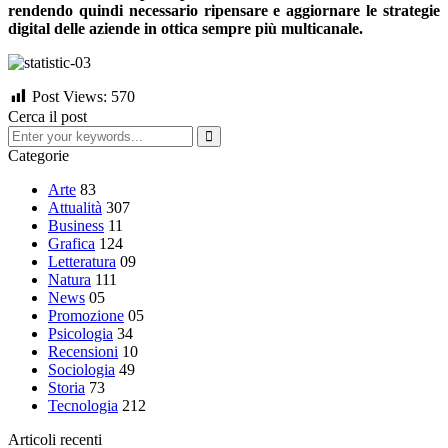
rendendo quindi necessario ripensare e aggiornare le strategie
digital delle aziende in ottica sempre più multicanale.
Post Views:
570
Cerca il post
Categorie
Arte
83
Attualità
307
Business
11
Grafica
124
Letteratura
09
Natura
111
News
05
Promozione
05
Psicologia
34
Recensioni
10
Sociologia
49
Storia
73
Tecnologia
212
Articoli recenti