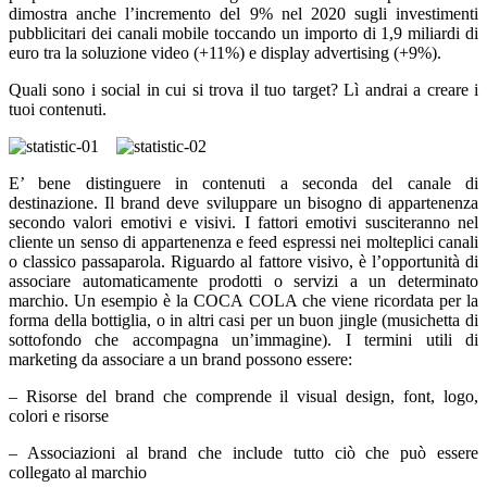
dimostra anche l’incremento del 9% nel 2020 sugli investimenti
pubblicitari dei canali mobile toccando un importo di 1,9 miliardi di
euro tra la soluzione video (+11%) e display advertising (+9%).
Quali sono i social in cui si trova il tuo target? Lì andrai a creare i
tuoi contenuti.
E’ bene distinguere in contenuti a seconda del canale di
destinazione. Il brand deve sviluppare un bisogno di appartenenza
secondo valori emotivi e visivi. I fattori emotivi susciteranno nel
cliente un senso di appartenenza e feed espressi nei molteplici canali
o classico passaparola. Riguardo al fattore visivo, è l’opportunità di
associare automaticamente prodotti o servizi a un determinato
marchio. Un esempio è la COCA COLA che viene ricordata per la
forma della bottiglia, o in altri casi per un buon jingle (musichetta di
sottofondo che accompagna un’immagine). I termini utili di
marketing da associare a un brand possono essere:
– Risorse del brand che comprende il visual design, font, logo,
colori e risorse
– Associazioni al brand che include tutto ciò che può essere
collegato al marchio