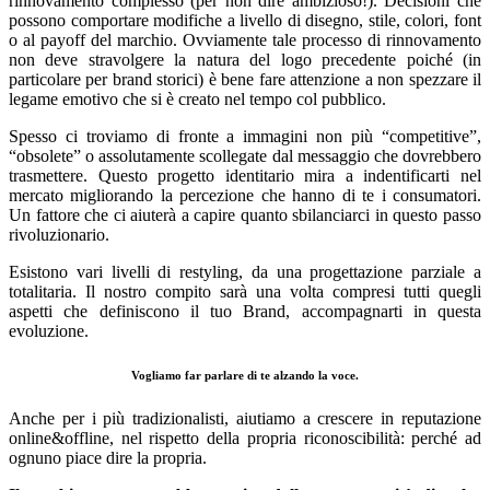
rinnovamento complesso (per non dire ambizioso!). Decisioni che
possono comportare modifiche a livello di disegno, stile, colori, font
o al payoff del marchio. Ovviamente tale processo di rinnovamento
non deve stravolgere la natura del logo precedente poiché (in
particolare per brand storici) è bene fare attenzione a non spezzare il
legame emotivo che si è creato nel tempo col pubblico.
Spesso ci troviamo di fronte a immagini non più “competitive”,
“obsolete” o assolutamente scollegate dal messaggio che dovrebbero
trasmettere. Questo progetto identitario mira a indentificarti nel
mercato migliorando la percezione che hanno di te i consumatori.
Un fattore che ci aiuterà a capire quanto sbilanciarci in questo passo
rivoluzionario.
Esistono vari livelli di restyling, da una progettazione parziale a
totalitaria. Il nostro compito sarà una volta compresi tutti quegli
aspetti che definiscono il tuo Brand, accompagnarti in questa
evoluzione.
Vogliamo far parlare di te alzando la voce.
Anche per i più tradizionalisti, aiutiamo a crescere in reputazione
online&offline, nel rispetto della propria riconoscibilità: perché ad
ognuno piace dire la propria.