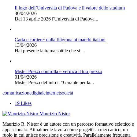
Il logo dell’Università di Padova e il valore dello studium
30/04/2026
Dal 13 aprile 2026 l'Università di Padova...
Carta e cartiere: dalla filigrana ai marchi italiani
13/04/2026
Hai presente la trama sottile che si...
Mister Prezzi controlla e verifica il tuo prezzo
01/04/2026
Mister Prezzi definito il "Garante per la...
comunicazione
digitale
internet
società
19
Likes
Maurizio Nistor
Maurizio R. Nistor è un autore con un percorso formativo eclettico e
appassionato. Attualmente lavora come progettista meccanico, un
ruolo in cui unisce precisione e creatività. Parallelamente frequenta