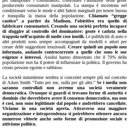
per manipolare i consumatori, controllare l’attitudine della gente
producendo consumatori manipolati. La stampa è incentrata nel
condizionare verso le mode e altri fattori marginali per tenere buona
e tranquilla la massa della popolazione.
Chiamato “gregge
caotico” a partire da Madison, l’obiettivo era quello di
fabbricare consumatori.
Creando una società perfetta incapace
di sfuggire al controllo del dominatore: gente è caduta nella
trappola nell’acquisto di molte cose inutili.
Le pubblicità di auto o
altri prodotti sono sempre accompagnati da modelli e attori per
creare delle suggestioni irrazionali.
Creare quindi un popolo non
informato, andando controcorrente a quelle che sono le sue
esigenze e interessi.
Analisi hanno dimostrato che il 70% della
popolazione non ha il potere di influenzare la politica. Il governo ha
creato persone egoiste e rabbiose.
La società statunitense sembra si concentri sempre più sul concetto
di Adam Smith “Tutto per me, nulla per gli altri.”
Se i media non
saranno controllati non avremo una società veramente
democratica. Ovunque si guardi si trovano forme di autorità e
dominio che dovrebbero avere il consenso democratico, ma non
è cosi, non sono legittimate dal popolo e andrebbero cancellate.
Viviamo in una società aperta. Attraverso una maggiore
organizzazione e intraprendenza si potrebbero ottenere ancora
numerose vittorie anche sotto forme di promozione sociale e
attivismo politico.