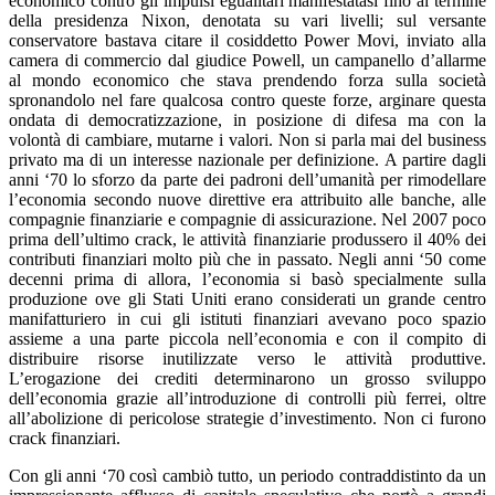
economico contro gli impulsi egualitari manifestatasi fino al termine
della presidenza Nixon, denotata su vari livelli; sul versante
conservatore bastava citare il cosiddetto Power Movi, inviato alla
camera di commercio dal giudice Powell, un campanello d’allarme
al mondo economico che stava prendendo forza sulla società
spronandolo nel fare qualcosa contro queste forze, arginare questa
ondata di democratizzazione, in posizione di difesa ma con la
volontà di cambiare, mutarne i valori. Non si parla mai del business
privato ma di un interesse nazionale per definizione. A partire dagli
anni ‘70 lo sforzo da parte dei padroni dell’umanità per rimodellare
l’economia secondo nuove direttive era attribuito alle banche, alle
compagnie finanziarie e compagnie di assicurazione. Nel 2007 poco
prima dell’ultimo crack, le attività finanziarie produssero il 40% dei
contributi finanziari molto più che in passato. Negli anni ‘50 come
decenni prima di allora, l’economia si basò specialmente sulla
produzione ove gli Stati Uniti erano considerati un grande centro
manifatturiero in cui gli istituti finanziari avevano poco spazio
assieme a una parte piccola nell’economia e con il compito di
distribuire risorse inutilizzate verso le attività produttive.
L’erogazione dei crediti determinarono un grosso sviluppo
dell’economia grazie all’introduzione di controlli più ferrei, oltre
all’abolizione di pericolose strategie d’investimento. Non ci furono
crack finanziari.
Con gli anni ‘70 così cambiò tutto, un periodo contraddistinto da un