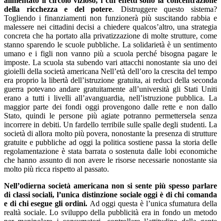
alimentato il circolo vizioso, i cui effetti sono la concentrazione
della ricchezza e del potere
. Distruggere questo sistema?
Togliendo i finanziamenti non funzionerà più suscitando rabbia e
malessere nei cittadini decisi a chiedere qualcos’altro, una strategia
concreta che ha portato alla privatizzazione di molte strutture, come
stanno sparendo le scuole pubbliche. La solidarietà è un sentimento
umano e i figli non vanno più a scuola perché bisogna pagare le
imposte. La scuola sta subendo vari attacchi nonostante sia uno dei
gioielli della società americana Nell’età dell’oro la crescita del tempo
era proprio la libertà dell’istruzione gratuita, ai reduci della seconda
guerra potevano andare gratuitamente all’università gli Stati Uniti
erano a tutti i livelli all’avanguardia, nell’istruzione pubblica. La
maggior parte dei fondi oggi provengono dalle rette e non dallo
Stato, quindi le persone più agiate potranno permettersela senza
incorrere in debiti. Un fardello terribile sulle spalle degli studenti. La
società di allora molto più povera, nonostante la presenza di strutture
gratuite e pubbliche ad oggi la politica sostiene passa la storia delle
regolamentazione è stata barrata o sostenuta dalle lobi economiche
che hanno assunto di non avere le risorse necessarie nonostante sia
molto più ricca rispetto al passato.
Nell’odierna società americana non si sente più spesso parlare
di classi sociali, l’unica distinzione sociale oggi è di chi comanda
e di chi esegue gli ordini.
Ad oggi questa è l’unica sfumatura della
realtà sociale. Lo sviluppo della pubblicità era in fondo un metodo