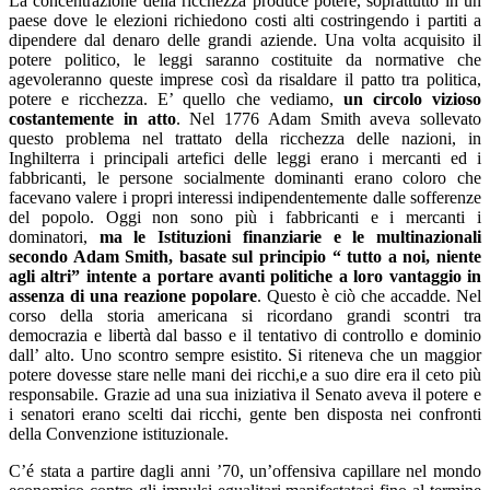
La concentrazione della ricchezza produce potere, soprattutto in un
paese dove le elezioni richiedono costi alti costringendo i partiti a
dipendere dal denaro delle grandi aziende. Una volta acquisito il
potere politico, le leggi saranno costituite da normative che
agevoleranno queste imprese così da risaldare il patto tra politica,
potere e ricchezza. E’ quello che vediamo,
un circolo vizioso
costantemente in atto
. Nel 1776 Adam Smith aveva sollevato
questo problema nel trattato della ricchezza delle nazioni, in
Inghilterra i principali artefici delle leggi erano i mercanti ed i
fabbricanti, le persone socialmente dominanti erano coloro che
facevano valere i propri interessi indipendentemente dalle sofferenze
del popolo. Oggi non sono più i fabbricanti e i mercanti i
dominatori,
ma le Istituzioni finanziarie e le multinazionali
secondo Adam Smith, basate sul principio “ tutto a noi, niente
agli altri” intente a portare avanti politiche a loro vantaggio in
assenza di una reazione popolare
. Questo è ciò che accadde. Nel
corso della storia americana si ricordano grandi scontri tra
democrazia e libertà dal basso e il tentativo di controllo e dominio
dall’ alto. Uno scontro sempre esistito. Si riteneva che un maggior
potere dovesse stare nelle mani dei ricchi,e a suo dire era il ceto più
responsabile. Grazie ad una sua iniziativa il Senato aveva il potere e
i senatori erano scelti dai ricchi, gente ben disposta nei confronti
della Convenzione istituzionale.
C’é stata a partire dagli anni ’70, un’offensiva capillare nel mondo