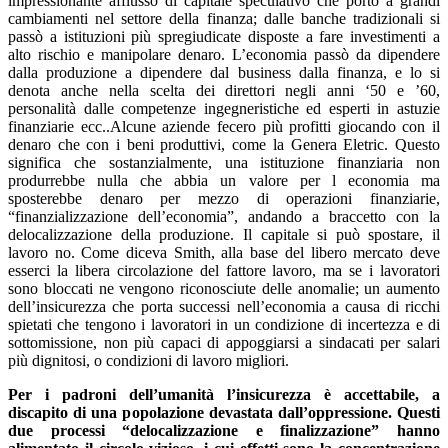
impressionante afflusso di capitale speculativo che portò a grandi
cambiamenti nel settore della finanza; dalle banche tradizionali si
passò a istituzioni più spregiudicate disposte a fare investimenti a
alto rischio e manipolare denaro. L’economia passò da dipendere
dalla produzione a dipendere dal business dalla finanza, e lo si
denota anche nella scelta dei direttori negli anni ‘50 e ’60,
personalità dalle competenze ingegneristiche ed esperti in astuzie
finanziarie ecc..Alcune aziende fecero più profitti giocando con il
denaro che con i beni produttivi, come la Genera Eletric. Questo
significa che sostanzialmente, una istituzione finanziaria non
produrrebbe nulla che abbia un valore per l economia ma
sposterebbe denaro per mezzo di operazioni finanziarie,
“finanzializzazione dell’economia”, andando a braccetto con la
delocalizzazione della produzione. Il capitale si può spostare, il
lavoro no. Come diceva Smith, alla base del libero mercato deve
esserci la libera circolazione del fattore lavoro, ma se i lavoratori
sono bloccati ne vengono riconosciute delle anomalie; un aumento
dell’insicurezza che porta successi nell’economia a causa di ricchi
spietati che tengono i lavoratori in un condizione di incertezza e di
sottomissione, non più capaci di appoggiarsi a sindacati per salari
più dignitosi, o condizioni di lavoro migliori.
Per i padroni dell’umanità l’insicurezza è accettabile, a
discapito di una popolazione devastata dall’oppressione. Questi
due processi “delocalizzazione e finalizzazione” hanno