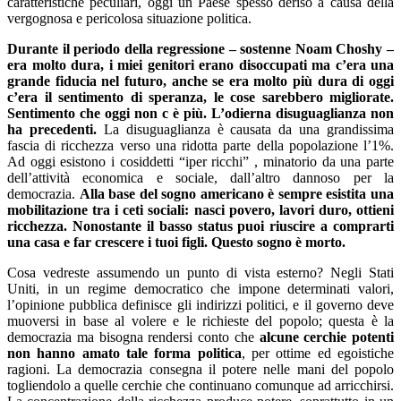
caratteristiche peculiari, oggi un Paese spesso deriso a causa della
vergognosa e pericolosa situazione politica.
Durante il periodo della regressione – sostenne Noam Choshy –
era molto dura, i miei genitori erano disoccupati ma c’era una
grande fiducia nel futuro, anche se era molto più dura di oggi
c’era il sentimento di speranza, le cose sarebbero migliorate.
Sentimento che oggi non c è più. L’odierna disuguaglianza non
ha precedenti.
La disuguaglianza è causata da una grandissima
fascia di ricchezza verso una ridotta parte della popolazione l’1%.
Ad oggi esistono i cosiddetti “iper ricchi” , minatorio da una parte
dell’attività economica e sociale, dall’altro dannoso per la
democrazia.
Alla base del sogno americano è sempre esistita una
mobilitazione tra i ceti sociali: nasci povero, lavori duro, ottieni
ricchezza. Nonostante il basso status puoi riuscire a comprarti
una casa e far crescere i tuoi figli. Questo sogno è morto.
Cosa vedreste assumendo un punto di vista esterno? Negli Stati
Uniti, in un regime democratico che impone determinati valori,
l’opinione pubblica definisce gli indirizzi politici, e il governo deve
muoversi in base al volere e le richieste del popolo; questa è la
democrazia ma bisogna rendersi conto che
alcune cerchie potenti
non hanno amato tale forma politica
, per ottime ed egoistiche
ragioni. La democrazia consegna il potere nelle mani del popolo
togliendolo a quelle cerchie che continuano comunque ad arricchirsi.