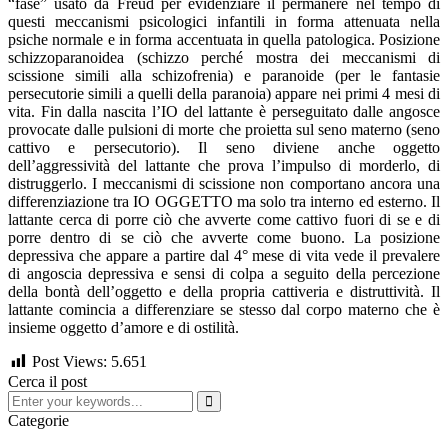
“fase” usato da Freud per evidenziare il permanere nel tempo di
questi meccanismi psicologici infantili in forma attenuata nella
psiche normale e in forma accentuata in quella patologica. Posizione
schizzoparanoidea (schizzo perché mostra dei meccanismi di
scissione simili alla schizofrenia) e paranoide (per le fantasie
persecutorie simili a quelli della paranoia) appare nei primi 4 mesi di
vita. Fin dalla nascita l’IO del lattante è perseguitato dalle angosce
provocate dalle pulsioni di morte che proietta sul seno materno (seno
cattivo e persecutorio). Il seno diviene anche oggetto
dell’aggressività del lattante che prova l’impulso di morderlo, di
distruggerlo. I meccanismi di scissione non comportano ancora una
differenziazione tra IO OGGETTO ma solo tra interno ed esterno. Il
lattante cerca di porre ciò che avverte come cattivo fuori di se e di
porre dentro di se ciò che avverte come buono. La posizione
depressiva che appare a partire dal 4° mese di vita vede il prevalere
di angoscia depressiva e sensi di colpa a seguito della percezione
della bontà dell’oggetto e della propria cattiveria e distruttività. Il
lattante comincia a differenziare se stesso dal corpo materno che è
insieme oggetto d’amore e di ostilità.
Post Views:
5.651
Cerca il post
Categorie