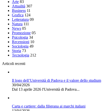
Arte
83
Attualità
307
Business
11
Grafica
124
Letteratura
09
Natura
111
News
05
Promozione
05
Psicologia
34
Recensioni
10
Sociologia
49
Storia
73
Tecnologia
212
Articoli recenti
Il logo dell’Università di Padova e il valore dello studium
30/04/2026
Dal 13 aprile 2026 l'Università di Padova...
Carta e cartiere: dalla filigrana ai marchi italiani
13/04/2026