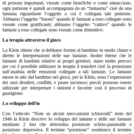
di persone importanti, vissute come benefiche o come minacciose,
ogni pulsione è quindi accompagnata da un “fantasma” cioè da una
fantasia riguardante l’oggetto a cui è collegata tale pulsione.
Abbiamo l’oggetto “buono” quando le fantasie a esso collegate sono
vissute come gratificanti; abbiamo l’oggetto “cattivo” quando le
fantasie a esso collegate sono vissute come distruttive.
La terapia attraverso il gioco
La Klein ritiene che si debbano fornire al bambino in modo chiaro e
diretto le interpretazioni delle sue fantasie. Inoltre ritiene che le
fantasie di bambini relative ai propri genitori, siano molto precoci
per cui è possibile utilizzare in terapia il transfert cioè la proiezione
sull’analista delle emozioni collegate a tali fantasie. Le fantasie
messe in atto dal bambino nel gioco, per la Klein, sono l’espressione
dei suoi desideri, conflitti, e paure inconsce; perciò possono essere
utilizzate per interpretare i sintomi e favorire così il processo di
guarigione.
Lo sviluppo dell’io
Con l’articolo “Note su alcuni meccanismi schizzoidi” testo del
1946 la Klein descrive lo sviluppo del lattante e delle sue fantasie
mediante 2 fasi che determina posizione schizo-paranoide e
posizione depressiva. Il termine “posizione” sostituisce il termine