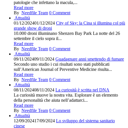
patologie che infettano la macula,...
Read more
By
Needfile Team
0
Comment
Attualità
01/12/2024
01/12/2024
City of Sky: la Cina si illumina col più
grande show di droni
10.000 droni illuminano Shenzen Bay Park La notte del 26
settembre il cielo sopra il...
Read more
By
Needfile Team
0
Comment
Attualità
09/11/2024
09/11/2024
Guadagnare anni smettendo di fumare
Secondo uno studio i cui risultati sono stati pubblicati
sull’American Journal of Preventive Medicine risulta...
Read more
By
Needfile Team
0
Comment
Attualità
08/11/2024
08/11/2024
La curiosità è scritta nel DNA
La curiosità muove la nostra vita. Esplorare è un elemento
della personalità che aiuta nell’adattarci...
Read more
By
Needfile Team
0
Comment
Attualità
12/09/2024
17/09/2024
Lo sviluppo del sistema sanitario
cinese