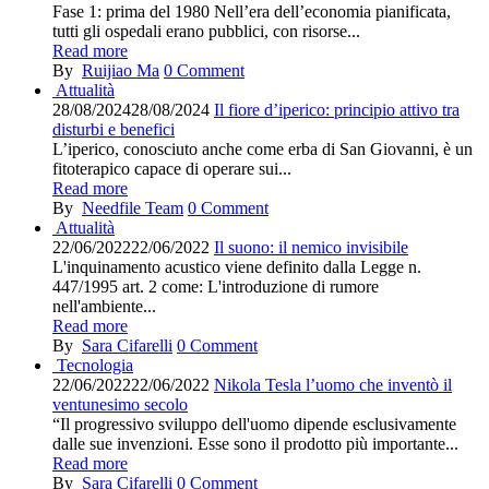
Fase 1: prima del 1980 Nell’era dell’economia pianificata,
tutti gli ospedali erano pubblici, con risorse...
Read more
By
Ruijiao Ma
0
Comment
Attualità
28/08/2024
28/08/2024
Il fiore d’iperico: principio attivo tra
disturbi e benefici
L’iperico, conosciuto anche come erba di San Giovanni, è un
fitoterapico capace di operare sui...
Read more
By
Needfile Team
0
Comment
Attualità
22/06/2022
22/06/2022
Il suono: il nemico invisibile
L'inquinamento acustico viene definito dalla Legge n.
447/1995 art. 2 come: L'introduzione di rumore
nell'ambiente...
Read more
By
Sara Cifarelli
0
Comment
Tecnologia
22/06/2022
22/06/2022
Nikola Tesla l’uomo che inventò il
ventunesimo secolo
“Il progressivo sviluppo dell'uomo dipende esclusivamente
dalle sue invenzioni. Esse sono il prodotto più importante...
Read more
By
Sara Cifarelli
0
Comment