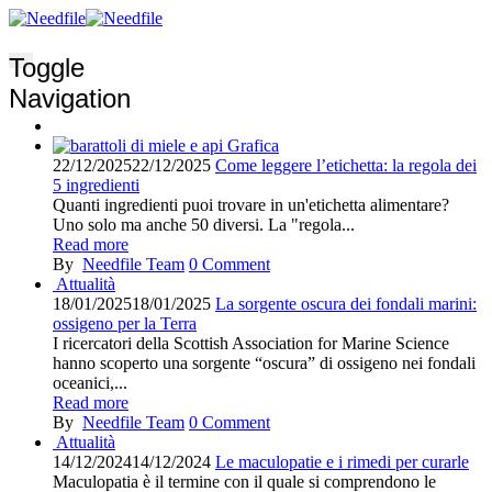
Toggle
Navigation
Grafica
22/12/2025
22/12/2025
Come leggere l’etichetta: la regola dei
5 ingredienti
Quanti ingredienti puoi trovare in un'etichetta alimentare?
Uno solo ma anche 50 diversi. La "regola...
Read more
By
Needfile Team
0
Comment
Attualità
18/01/2025
18/01/2025
La sorgente oscura dei fondali marini:
ossigeno per la Terra
I ricercatori della Scottish Association for Marine Science
hanno scoperto una sorgente “oscura” di ossigeno nei fondali
oceanici,...
Read more
By
Needfile Team
0
Comment
Attualità
14/12/2024
14/12/2024
Le maculopatie e i rimedi per curarle
Maculopatia è il termine con il quale si comprendono le