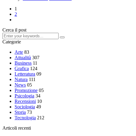
1
2
Cerca il post
Categorie
Arte
83
Attualità
307
Business
11
Grafica
124
Letteratura
09
Natura
111
News
05
Promozione
05
Psicologia
34
Recensioni
10
Sociologia
49
Storia
73
Tecnologia
212
Articoli recenti