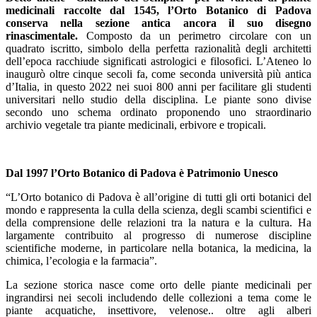
medicinali raccolte dal 1545, l’Orto Botanico di Padova
conserva nella sezione antica ancora il suo disegno
rinascimentale.
Composto da un perimetro circolare con un
quadrato iscritto, simbolo della perfetta razionalità degli architetti
dell’epoca racchiude significati astrologici e filosofici. L’Ateneo lo
inaugurò oltre cinque secoli fa, come seconda università più antica
d’Italia, in questo 2022 nei suoi 800 anni per facilitare gli studenti
universitari nello studio della disciplina. Le piante sono divise
secondo uno schema ordinato proponendo uno straordinario
archivio vegetale tra piante medicinali, erbivore e tropicali.
Dal 1997 l’Orto Botanico di Padova è Patrimonio Unesco
“L’Orto botanico di Padova è all’origine di tutti gli orti botanici del
mondo e rappresenta la culla della scienza, degli scambi scientifici e
della comprensione delle relazioni tra la natura e la cultura. Ha
largamente contribuito al progresso di numerose discipline
scientifiche moderne, in particolare nella botanica, la medicina, la
chimica, l’ecologia e la farmacia”.
La sezione storica nasce come orto delle piante medicinali per
ingrandirsi nei secoli includendo delle collezioni a tema come le
piante acquatiche, insettivore, velenose.. oltre agli alberi