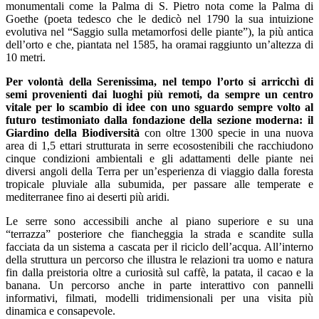
monumentali come la Palma di S. Pietro nota come la Palma di
Goethe (poeta tedesco che le dedicò nel 1790 la sua intuizione
evolutiva nel “Saggio sulla metamorfosi delle piante”), la più antica
dell’orto e che, piantata nel 1585, ha oramai raggiunto un’altezza di
10 metri.
Per volontà della Serenissima, nel tempo l’orto si arricchì di
semi provenienti dai luoghi più remoti, da sempre un centro
vitale per lo scambio di idee con uno sguardo sempre volto al
futuro testimoniato dalla fondazione della sezione moderna: il
Giardino della Biodiversità
con oltre 1300 specie in una nuova
area di 1,5 ettari strutturata in serre ecosostenibili che racchiudono
cinque condizioni ambientali e gli adattamenti delle piante nei
diversi angoli della Terra per un’esperienza di viaggio dalla foresta
tropicale pluviale alla subumida, per passare alle temperate e
mediterranee fino ai deserti più aridi.
Le serre sono accessibili anche al piano superiore e su una
“terrazza” posteriore che fiancheggia la strada e scandite sulla
facciata da un sistema a cascata per il riciclo dell’acqua. All’interno
della struttura un percorso che illustra le relazioni tra uomo e natura
fin dalla preistoria oltre a curiosità sul caffè, la patata, il cacao e la
banana. Un percorso anche in parte interattivo con pannelli
informativi, filmati, modelli tridimensionali per una visita più
dinamica e consapevole.