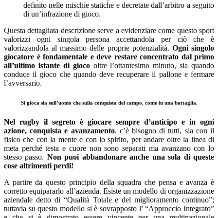
definito nelle mischie statiche e decretate dall’arbitro a seguito
di un’infrazione di gioco.
Questa dettagliata descrizione serve a evidenziare come questo sport
valorizzi ogni singola persona accettandola per ciò che è
valorizzandola al massimo delle proprie potenzialità.
Ogni singolo
giocatore è fondamentale e deve restare concentrato dal primo
all’ultimo istante di gioco
oltre l’ottantesimo minuto, sia quando
conduce il gioco che quando deve recuperare il pallone e fermare
l’avversario.
Si gioca sia sull’uomo che sulla conquista del campo, come in una battaglia.
Nel rugby il segreto è giocare sempre d’anticipo e in ogni
azione, conquista e avanzamento
, c’è bisogno di tutti, sia con il
fisico che con la mente e con lo spirito, per andare oltre la linea di
meta perché testa e cuore non sono separati ma avanzano con lo
stesso passo.
Non puoi abbandonare anche una sola di queste
cose altrimenti perdi!
A partire da questo principio della squadra che pensa e avanza è
corretto equipararlo all’azienda. Esiste un modello di organizzazione
aziendale detto di “Qualità Totale e del miglioramento continuo”;
tuttavia su questo modello si è sovrapposto l’ “Approccio Integrato”
e che si è dimostrato essere vincente per una multinazionale