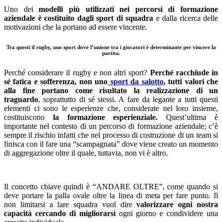
Uno dei
modelli più utilizzati nei percorsi di formazione
aziendale è costituito dagli sport di squadra
e dalla ricerca delle
motivazioni che la portano ad essere vincente.
Tra questi il rugby, uno sport dove l’unione tra i giocatori è determinante per vincere la
partita.
Perché considerare il rugby e non altri sport?
Perché racchiude in
sé fatica e sofferenza, non uno
sport da salotto
, tutti valori che
alla fine portano come risultato la realizzazione di un
traguardo
, soprattutto di sé stessi. A fare da legante a tutti questi
elementi ci sono le esperienze che, considerate nel loro insieme,
costituiscono
la formazione esperienziale.
Quest’ultima è
importante nel contesto di un percorso di formazione aziendale; c’è
sempre il rischio infatti che nel processo di costruzione di un team si
finisca con il fare una “scampagnata” dove viene creato un momento
di aggregazione oltre il quale, tuttavia, non vi è altro.
Il concetto chiave quindi è “ANDARE OLTRE”, come quando si
deve portare la palla ovale oltre la linea di meta per fare punto. Il
non limitarsi a fare squadra vuol dire
valorizzare ogni nostra
capacità cercando di migliorarsi
ogni giorno e condividere una