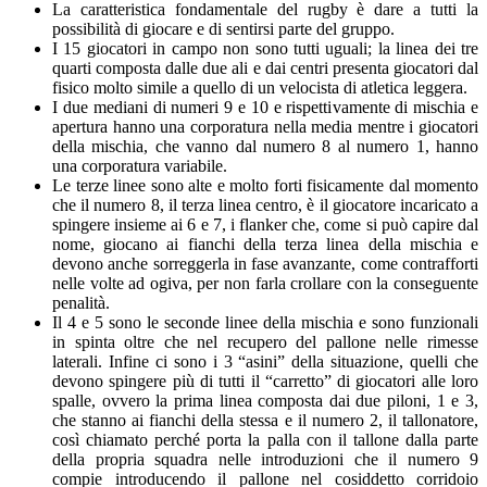
La caratteristica fondamentale del rugby è dare a tutti la
possibilità di giocare e di sentirsi parte del gruppo.
I 15 giocatori in campo non sono tutti uguali; la linea dei tre
quarti composta dalle due ali e dai centri presenta giocatori dal
fisico molto simile a quello di un velocista di atletica leggera.
I due mediani di numeri 9 e 10 e rispettivamente di mischia e
apertura hanno una corporatura nella media mentre i giocatori
della mischia, che vanno dal numero 8 al numero 1, hanno
una corporatura variabile.
Le terze linee sono alte e molto forti fisicamente dal momento
che il numero 8, il terza linea centro, è il giocatore incaricato a
spingere insieme ai 6 e 7, i flanker che, come si può capire dal
nome, giocano ai fianchi della terza linea della mischia e
devono anche sorreggerla in fase avanzante, come contrafforti
nelle volte ad ogiva, per non farla crollare con la conseguente
penalità.
Il 4 e 5 sono le seconde linee della mischia e sono funzionali
in spinta oltre che nel recupero del pallone nelle rimesse
laterali. Infine ci sono i 3 “asini” della situazione, quelli che
devono spingere più di tutti il “carretto” di giocatori alle loro
spalle, ovvero la prima linea composta dai due piloni, 1 e 3,
che stanno ai fianchi della stessa e il numero 2, il tallonatore,
così chiamato perché porta la palla con il tallone dalla parte
della propria squadra nelle introduzioni che il numero 9
compie introducendo il pallone nel cosiddetto corridoio