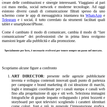
creare delle combinazioni e sinergie interessanti. Viaggiano al pari
coi mass media, social network e moderne tecnologie. Ad oggi
esistono diversi canali di comunicazione filtrati spesso da uno
schermo come le app di messaggistica istantanea tra
WhatsApp
e
Telegram
e i social, il tutto corredato da strumenti facilitati quali
tablet e smartphone/iPhone.
Come è cambiato il modo di comunicare, cambia il modo di “fare
comunicazione” dei professionisti che in prima linea svolgono
mansioni legate alla pubblicità e alla promozione.
Specialmente per loro, è necessario evolversi per tenere sempre un passo nel mercato.
Scopriamo alcune figure a confronto
ART DIRECTOR
: presente nelle agenzie pubblicitarie
inventa e sviluppa contenuti innovati quali punto di partenza
per campagne e brand marketing di cui ideazione di marchi,
loghi e immagini coordinate per i canali stampa e canali web
fino alla progettazione di app e siti web. Seleziona immagini
fotografiche di grande impatto sviluppando i primi bozzetti e
storyboard per spot televisivi scegliendo i caratteri identitari
come colori, font e più in generale l’impostazione grafica.