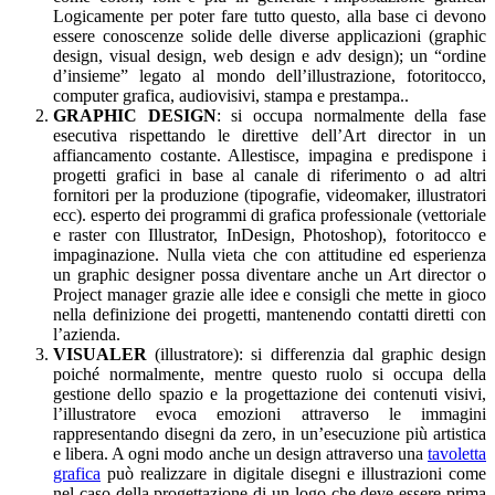
Logicamente per poter fare tutto questo, alla base ci devono
essere conoscenze solide delle diverse applicazioni (graphic
design, visual design, web design e adv design); un “ordine
d’insieme” legato al mondo dell’illustrazione, fotoritocco,
computer grafica, audiovisivi, stampa e prestampa..
GRAPHIC DESIGN
: si occupa normalmente della fase
esecutiva rispettando le direttive dell’Art director in un
affiancamento costante. Allestisce, impagina e predispone i
progetti grafici in base al canale di riferimento o ad altri
fornitori per la produzione (tipografie, videomaker, illustratori
ecc). esperto dei programmi di grafica professionale (vettoriale
e raster con Illustrator, InDesign, Photoshop), fotoritocco e
impaginazione. Nulla vieta che con attitudine ed esperienza
un graphic designer possa diventare anche un Art director o
Project manager grazie alle idee e consigli che mette in gioco
nella definizione dei progetti, mantenendo contatti diretti con
l’azienda.
VISUALER
(illustratore): si differenzia dal graphic design
poiché normalmente, mentre questo ruolo si occupa della
gestione dello spazio e la progettazione dei contenuti visivi,
l’illustratore evoca emozioni attraverso le immagini
rappresentando disegni da zero, in un’esecuzione più artistica
e libera. A ogni modo anche un design attraverso una
tavoletta
grafica
può realizzare in digitale disegni e illustrazioni come
nel caso della progettazione di un logo che deve essere prima