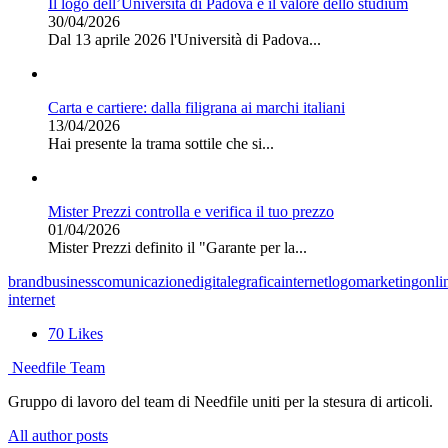
Il logo dell’Università di Padova e il valore dello studium
30/04/2026
Dal 13 aprile 2026 l'Università di Padova...
Carta e cartiere: dalla filigrana ai marchi italiani
13/04/2026
Hai presente la trama sottile che si...
Mister Prezzi controlla e verifica il tuo prezzo
01/04/2026
Mister Prezzi definito il "Garante per la...
brand
business
comunicazione
digitale
grafica
internet
logo
marketing
onli
internet
70
Likes
Needfile Team
Gruppo di lavoro del team di Needfile uniti per la stesura di articoli.
All author posts