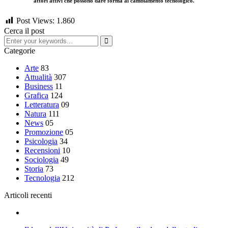
attori attivi che possono dare forma al cambiamento tecnologico.
Post Views:
1.860
Cerca il post
Categorie
Arte
83
Attualità
307
Business
11
Grafica
124
Letteratura
09
Natura
111
News
05
Promozione
05
Psicologia
34
Recensioni
10
Sociologia
49
Storia
73
Tecnologia
212
Articoli recenti