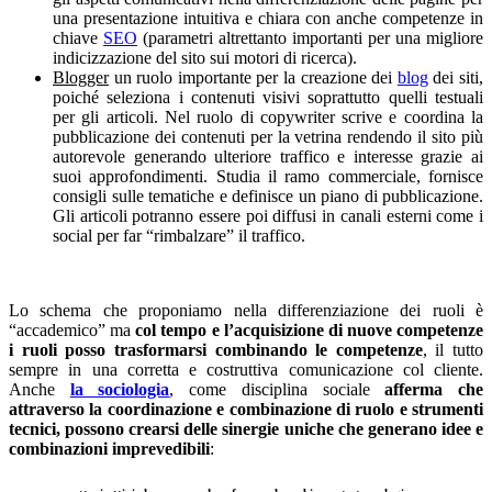
una presentazione intuitiva e chiara con anche competenze in
chiave
SEO
(parametri altrettanto importanti per una migliore
indicizzazione del sito sui motori di ricerca).
Blogger
un ruolo importante per la creazione dei
blog
dei siti,
poiché seleziona i contenuti visivi soprattutto quelli testuali
per gli articoli. Nel ruolo di copywriter scrive e coordina la
pubblicazione dei contenuti per la vetrina rendendo il sito più
autorevole generando ulteriore traffico e interesse grazie ai
suoi approfondimenti. Studia il ramo commerciale, fornisce
consigli sulle tematiche e definisce un piano di pubblicazione.
Gli articoli potranno essere poi diffusi in canali esterni come i
social per far “rimbalzare” il traffico.
Lo schema che proponiamo nella differenziazione dei ruoli è
“accademico” ma
col tempo e l’acquisizione di nuove competenze
i ruoli posso trasformarsi combinando le competenze
, il tutto
sempre in una corretta e costruttiva comunicazione col cliente.
Anche
la sociologia
, come disciplina sociale
afferma che
attraverso la coordinazione e combinazione di ruolo e strumenti
tecnici, possono crearsi delle sinergie uniche che generano idee e
combinazioni imprevedibili
: