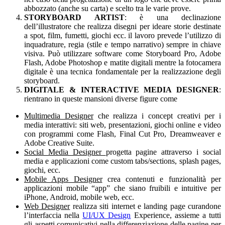
abbozzato (anche su carta) e scelto tra le varie prove.
STORYBOARD ARTIST
: è una declinazione
dell’illustratore che realizza disegni per ideare storie destinate
a spot, film, fumetti, giochi ecc. il lavoro prevede l’utilizzo di
inquadrature, regia (stile e tempo narrativo) sempre in chiave
visiva. Può utilizzare software come Storyboard Pro, Adobe
Flash, Adobe Photoshop e matite digitali mentre la fotocamera
digitale è una tecnica fondamentale per la realizzazione degli
storyboard.
DIGITALE & INTERACTIVE MEDIA DESIGNER
:
rientrano in queste mansioni diverse figure come
Multimedia Designer
che realizza i concept creativi per i
media interattivi: siti web, presentazioni, giochi online e video
con programmi come Flash, Final Cut Pro, Dreamweaver e
Adobe Creative Suite.
Social Media Designer
progetta pagine attraverso i social
media e applicazioni come custom tabs/sections, splash pages,
giochi, ecc.
Mobile Apps Designer
crea contenuti e funzionalità per
applicazioni mobile “app” che siano fruibili e intuitive per
iPhone, Android, mobile web, ecc.
Web Designer
realizza siti internet e landing page curandone
l’interfaccia nella
UI/UX Design
Experience, assieme a tutti
gli aspetti comunicativi nella differenziazione delle pagine per